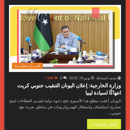
أخبــــار محليــــة
محمد المشاط
يونيو 19, 2025
0
1٬686
وزارة الخارجية: إعلان اليونان التنقيب جنوبي كريت
انتهاكًا لسيادة ليبيا
اليونان أعلنت مطلع هذا الأسبوع، فتح دعوة دولية لتقديم العطاءات لمنح
تصاريح استكشاف واستغلال الهيدروكربونات في مناطق بحرية تقع
جنوبي…
أكمل القراءة »