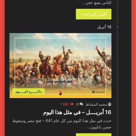
الثاني يضع حجر…
أكمل القراءة »
16 أبريل
ذاكــــرة اليــــوم
محمد المشاط
0
1٬681
16 أبريــــل – في مثل هذا اليوم
حدث في مثل هذا اليوم من كل عام 641 – فتح مصر وسقوط
حصن بابليون…