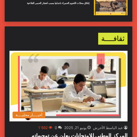
إغلاق محلات اللحوم الحمراء باجدابيا بسبب انتشار الحمى القلاعية
ثقافــــة
أخبــــار محليــــة
عبد الباسط الأحرش
يونيو 21, 2025
0
1٬692
المركز الوطني للامتحانات يعلن عن توجيهاته