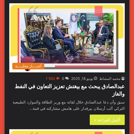
أخبــــار محليــــة
محمد المشاط
يونيو 18, 2025
0
1٬692
عبدالصادق يبحث مع بيغتش تعزيز التعاون في النفط
والغاز
سبق وأن دعا عبدالصادق خلال لقائه مع وزير الطاقة والموارد الطبيعية
التركي ألب أرسلان بيرقدار على هامش مشاركته في قمة…
أكمل القراءة »