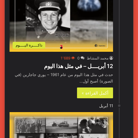
ذاكــــرة اليــــوم
محمد المشاط
0
1٬689
12 أبريــــل – في مثل هذا اليوم
حدث في مثل هذا اليوم من عام 1961 – يوري جاجارين (في
الصورة) أصبح أول…
أكمل القراءة »
11 أبريل