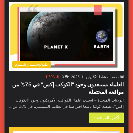
تكنولوجيــــا وعلــــوم
محمد المشاط
يونيو 11, 2025
0
1٬693
العلماء يستبعدون وجود “الكوكب إكس” في 75% من
مواقعه المحتملة
الولايات المتحدة – استبعد علماء الكواكب الأمريكيون وجود “الكوكب
إكس”، بصفته كوكبا تاسعا افتراضيا في نظامنا الشمسي، في 75% من…
أكمل القراءة »