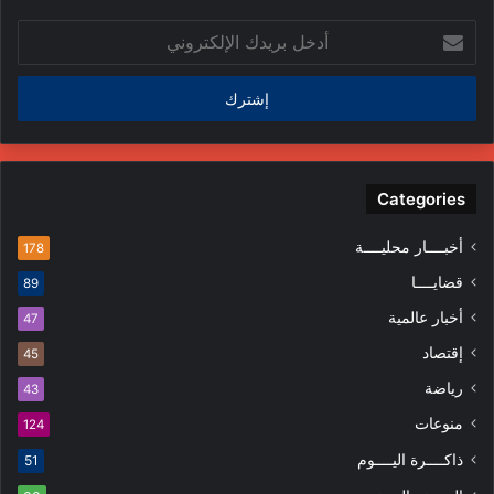
ل
أ
م
د
ن
خ
د
ل
س
ب
ي
ر
ن
ي
ف
د
Categories
ي
ك
ا
ا
ل
أخبــــار محليــــة
178
ل
م
قضايــــا
89
إ
ظ
ل
ا
أخبار عالمية
47
ك
ه
إقتصاد
ت
45
ر
ر
ا
رياضة
43
و
ت
منوعات
ن
124
ي
ذاكــــرة اليــــوم
51