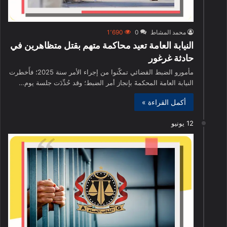
محمد المشاط
0
1٬690
النيابة العامة تعيد محاكمة متهم بقتل متظاهرين في
حادثة غرغور
مأمورو الضبط القضائي تمكّنوا من إجراء الأمر سنة 2025؛ فأَخطرت
النيابة العامة المحكمةَ بإنجاز أمر الضبط؛ وقد حُدِّدَت جلسة يوم…
أكمل القراءة »
12 يونيو