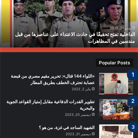
ا
خ
ل
ي
ة
يونيو 21, 2025
الداخلية تفتح تحقيقًا في حادث الاعتداء على عناصرها من قبل
ت
مندسين في المظاهرات
ف
ت
ح
ت
Popular Posts
ح
ق
«اللواء 144 قتال»: تحرير مقيم مصري من قبضة
ي
عصابة تحترف الخطف بطريق المطار
قً
يناير 2, 2022
ا
ف
تطوير القدرات الدفاعية مقابل إمتياز القواعد الجوية
ي
والبحرية
ح
ديسمبر 20, 2023
ا
د
الشهيد الساجد في غزة، من هو ؟
ث
ديسمبر 31, 2023