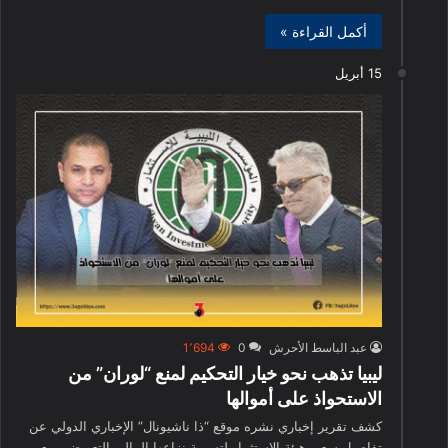
أكمل القراءة »
15 أبريل
عبد الباسط الأحرش
0
1٬694
ليبيا تذهب نحو خيار التحكيم لمنع “لوران” من
الاستحواذ على أموالها
كشف تقرير إخباري نشره موقع “ذا ناشيونال” الإخباري الدولي عن
تفاصيل سعي هيئة الاستثمار لتسوية نزاعها المالي التعويضي مع