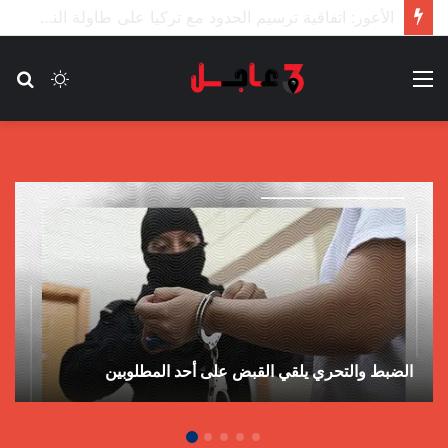
الأعور: اتفاقية ترسيم الحدود مع تركيا على طاولة النواب والاعتماد مرجّح
القائمة
الوضع
بح
المظلم
عن
الضبط والتحري يلقي القبض على أحد المطلوبين