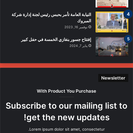
ا
ل
ا
النيابة العامة تأمر بحبس رئيس لجنة إدارة شركة
ع
المبروك
ت
نوفمبر 16, 2023
د
ا
إفتتاح جسور بنغازي الخمسة في حفل كبير
ء
يناير 7, 2024
ع
ل
ى
ع
ن
Newsletter
ا
ص
With Product You Purchase
ر
ه
Subscribe to our mailing list to
ا
م
get the new updates!
ن
ق
Lorem ipsum dolor sit amet, consectetur.
ب