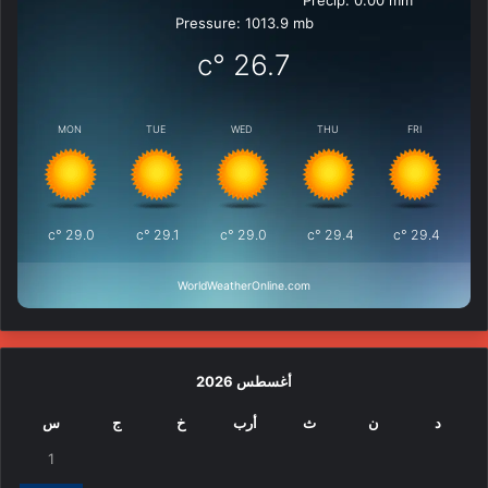
Precip: 0.00 mm
Pressure: 1013.9 mb
°c
26.7
MON
TUE
WED
THU
FRI
°c
29.0
°c
29.1
°c
29.0
°c
29.4
°c
29.4
WorldWeatherOnline.com
أغسطس 2026
د
ن
ث
أرب
خ
ج
س
1