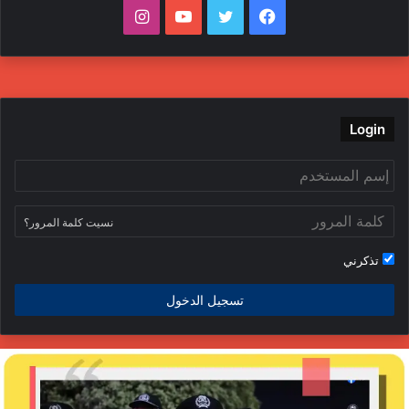
ف
ت
ي
ا
ي
و
و
ن
س
ي
ت
س
ب
ت
ي
ت
Login
و
ر
و
ق
ك
ب
ر
نسيت كلمة المرور؟
ا
تذكرني
م
تسجيل الدخول
ا
ل
د