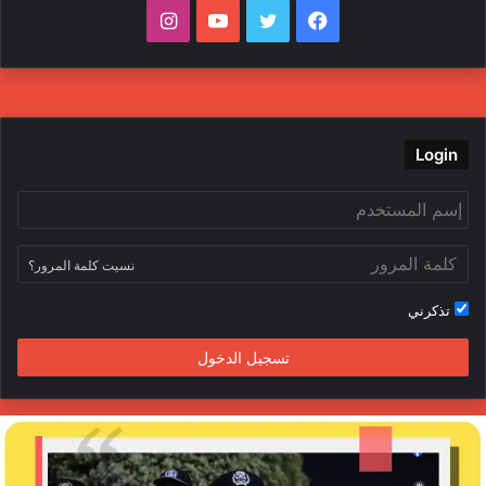
ف
ت
ي
ا
ي
و
و
ن
س
ي
ت
س
ب
ت
ي
ت
Login
و
ر
و
ق
ك
ب
ر
نسيت كلمة المرور؟
ا
تذكرني
م
تسجيل الدخول
ا
ل
د