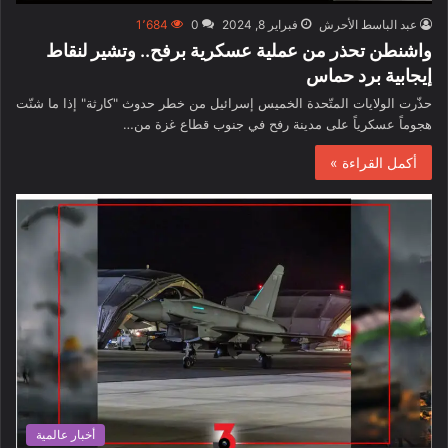
عبد الباسط الأحرش
فبراير 8, 2024
0
1٬684
واشنطن تحذر من عملية عسكرية برفح.. وتشير لنقاط
إيجابية برد حماس
حذّرت الولايات المتّحدة الخميس إسرائيل من خطر حدوث "كارثة" إذا ما شنّت
هجوماً عسكرياً على مدينة رفح في جنوب قطاع غزة من…
أكمل القراءة »
أخبار عالمية