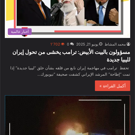
أخبار عالمية
محمد المشاط
يونيو 21, 2025
0
1٬702
مسؤولون بالبيت الأبيض: ترامب يخشى من تحول إيران
لليبيا جديدة
تحفظ ترامب في مهاجمة إيران نابع من قلقه بشأن خلق “ليبيا جديدة” إذا
تمت “إطاحة” المرشد الإيراني كشفت صحيفة “نيويورك…
أكمل القراءة »