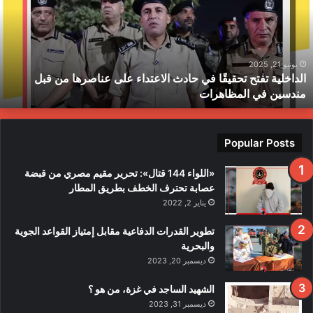
ا
خ
ل
ي
ة
يونيو 21, 2025
الداخلية تفتح تحقيقًا في حادث الاعتداء على عناصرها من قبل
ت
مندسين في المظاهرات
ف
ت
ح
ت
Popular Posts
ح
ق
«اللواء 144 قتال»: تحرير مقيم مصري من قبضة
ي
عصابة تحترف الخطف بطريق المطار
قً
يناير 2, 2022
ا
ف
تطوير القدرات الدفاعية مقابل إمتياز القواعد الجوية
ي
والبحرية
ح
ديسمبر 20, 2023
ا
د
الشهيد الساجد في غزة، من هو ؟
ث
ديسمبر 31, 2023