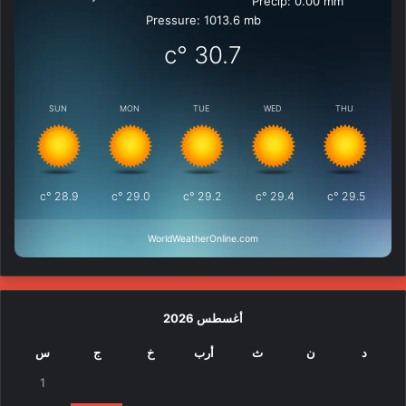
Precip: 0.00 mm
Pressure: 1013.6 mb
°c
30.7
SUN
MON
TUE
WED
THU
°c
28.9
°c
29.0
°c
29.2
°c
29.4
°c
29.5
WorldWeatherOnline.com
أغسطس 2026
د
ن
ث
أرب
خ
ج
س
1