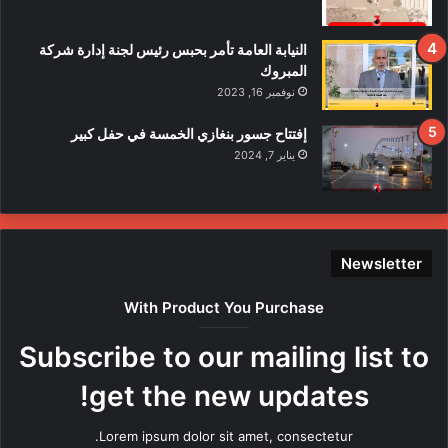
ا
ل
ا
النيابة العامة تأمر بحبس رئيس لجنة إدارة شركة
ع
المبروك
ت
نوفمبر 16, 2023
د
ا
إفتتاح جسور بنغازي الخمسة في حفل كبير
ء
يناير 7, 2024
ع
ل
ى
ع
ن
Newsletter
ا
ص
With Product You Purchase
ر
ه
Subscribe to our mailing list to
ا
م
get the new updates!
ن
ق
Lorem ipsum dolor sit amet, consectetur.
ب