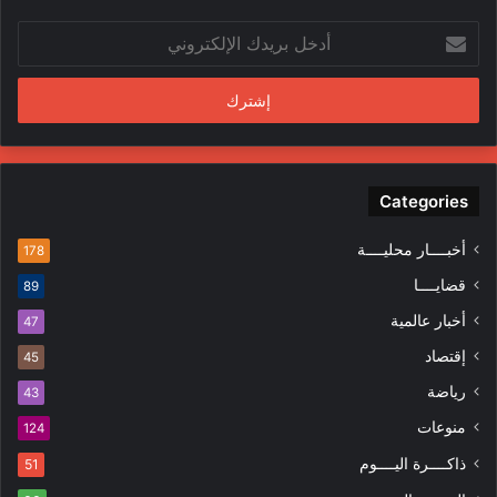
ل
أ
م
د
ن
خ
د
ل
س
ب
ي
ر
ن
ي
ف
د
Categories
ي
ك
ا
ا
ل
أخبــــار محليــــة
178
ل
م
قضايــــا
89
إ
ظ
ل
ا
أخبار عالمية
47
ك
ه
إقتصاد
ت
45
ر
ر
ا
رياضة
43
و
ت
منوعات
ن
124
ي
ذاكــــرة اليــــوم
51