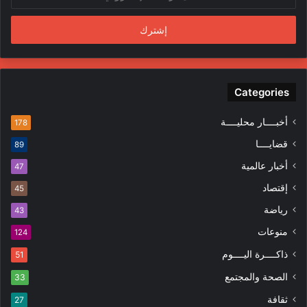
د
ن
خ
د
ل
س
ب
ي
ر
ن
ي
ف
د
Categories
ي
ك
ا
ا
ل
أخبــــار محليــــة
178
ل
م
قضايــــا
89
إ
ظ
ل
ا
أخبار عالمية
47
ك
ه
إقتصاد
ت
45
ر
ر
ا
رياضة
43
و
ت
منوعات
ن
124
ي
ذاكــــرة اليــــوم
51
الصحة والمجتمع
33
ثقافة
27