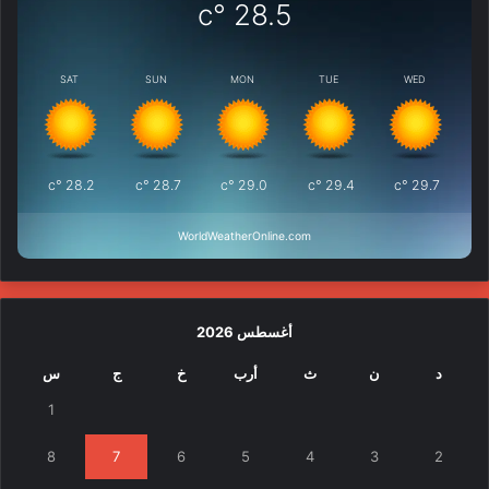
°c
28.5
SAT
SUN
MON
TUE
WED
°c
28.2
°c
28.7
°c
29.0
°c
29.4
°c
29.7
WorldWeatherOnline.com
أغسطس 2026
د
ن
ث
أرب
خ
ج
س
1
8
7
6
5
4
3
2