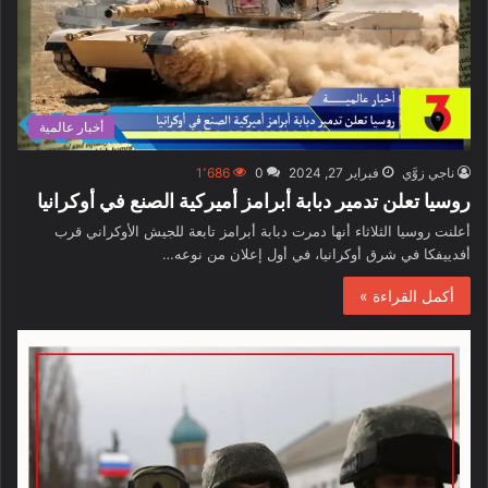
أخبار عالمية
ناجي زوَّي
فبراير 27, 2024
0
1٬686
روسيا تعلن تدمير دبابة أبرامز أميركية الصنع في أوكرانيا
أعلنت روسيا الثلاثاء أنها دمرت دبابة أبرامز تابعة للجيش الأوكراني قرب
أفدييفكا في شرق أوكرانيا، في أول إعلان من نوعه…
أكمل القراءة »