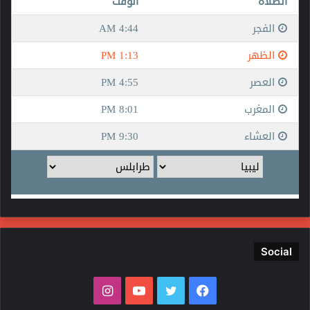
Social
ف
ت
ي
ا