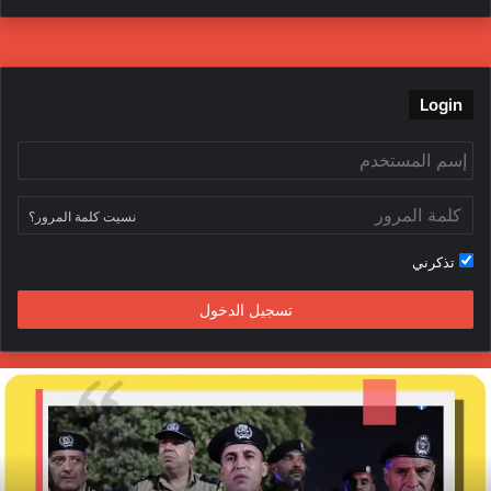
ي
و
و
ن
س
ي
ت
س
ب
ت
ي
ت
Login
و
ر
و
ق
ك
ب
ر
نسيت كلمة المرور؟
ا
تذكرني
م
تسجيل الدخول
ا
ل
د
ا
خ