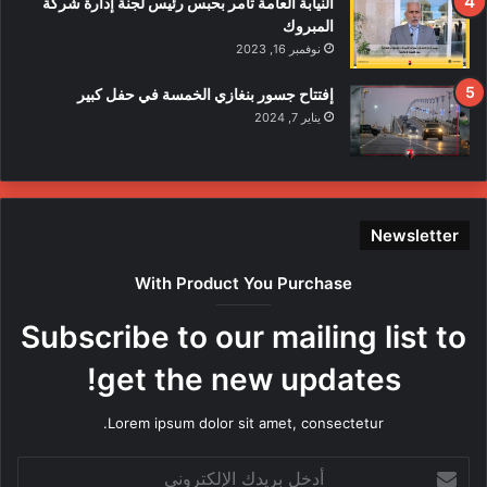
النيابة العامة تأمر بحبس رئيس لجنة إدارة شركة
ع
المبروك
ت
نوفمبر 16, 2023
د
ا
إفتتاح جسور بنغازي الخمسة في حفل كبير
ء
يناير 7, 2024
ع
ل
ى
ع
ن
Newsletter
ا
ص
With Product You Purchase
ر
ه
Subscribe to our mailing list to
ا
م
get the new updates!
ن
ق
Lorem ipsum dolor sit amet, consectetur.
ب
ل
أ
م