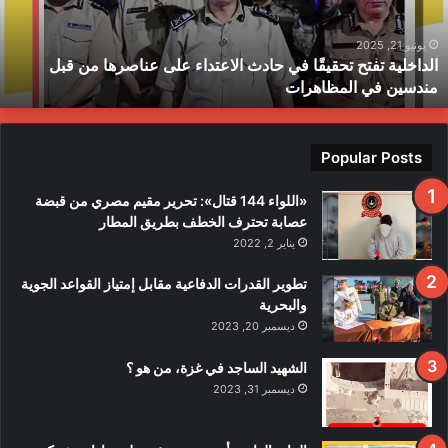
ل
ي
ة
يونيو 21, 2025
الداخلية تفتح تحقيقًا في حادث الاعتداء على عناصرها من قبل
ت
مندسين في المظاهرات
ف
ت
ح
ت
Popular Posts
ح
ق
«اللواء 144 قتال»: تحرير مقيم مصري من قبضة
ي
عصابة تحترف الخطف بطريق المطار
قً
يناير 2, 2022
ا
ف
تطوير القدرات الدفاعية مقابل إمتياز القواعد الجوية
ي
والبحرية
ح
ديسمبر 20, 2023
ا
د
الشهيد الساجد في غزة، من هو ؟
ث
ديسمبر 31, 2023
ا
ل
ا