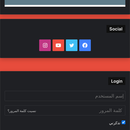
Social
ف
ت
ي
ا
ي
و
و
ن
س
ي
ت
س
ب
ت
ي
ت
Login
و
ر
و
ق
ك
ب
ر
نسيت كلمة المرور؟
ا
تذكرني
م