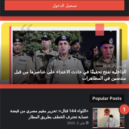
تسجيل الدخول
ا
ل
د
ا
خ
ل
ي
ة
يونيو 21, 2025
الداخلية تفتح تحقيقًا في حادث الاعتداء على عناصرها من قبل
ت
مندسين في المظاهرات
ف
ت
ح
ت
Popular Posts
ح
ق
«اللواء 144 قتال»: تحرير مقيم مصري من قبضة
ي
عصابة تحترف الخطف بطريق المطار
قً
يناير 2, 2022
ا