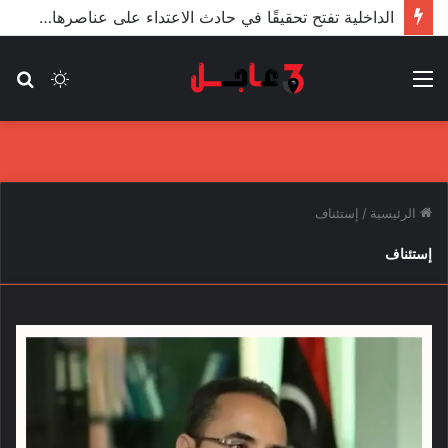
الداخلية تفتح تحقيقًا في حادث الاعتداء على عناصرها من قبل مندسين في المظاهرات
القائمة
الوضع
بح
المظلم
عن
الرئيسية
/
إستئناف
إستئناف