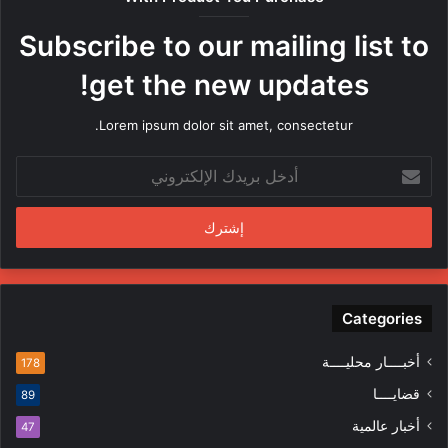
ر
ه
Subscribe to our mailing list to
ا
م
get the new updates!
ن
ق
Lorem ipsum dolor sit amet, consectetur.
ب
ل
أ
م
د
ن
خ
د
ل
س
ب
ي
ر
ن
ي
ف
د
Categories
ي
ك
ا
ا
ل
أخبــــار محليــــة
178
ل
م
قضايــــا
89
إ
ظ
ل
ا
أخبار عالمية
47
ك
ه