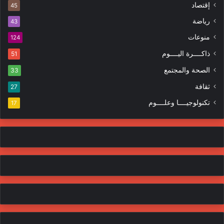
إقتصاد
ت
45
ر
ر
ا
رياضة
43
و
ت
منوعات
ن
124
ي
ذاكــــرة اليــــوم
51
الصحة والمجتمع
33
ثقافة
27
تكنولوجيــــا وعلــــوم
17