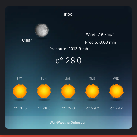
Tripoli
Wind: 7.9 kmph
Clear
Precip: 0.00 mm
Pressure: 1013.9 mb
°c
28.0
SAT
SUN
MON
TUE
WED
°c
28.5
°c
28.8
°c
29.0
°c
29.2
°c
29.4
WorldWeatherOnline.com