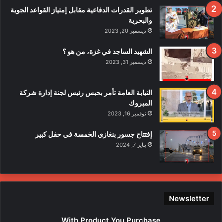
ف
تطوير القدرات الدفاعية مقابل إمتياز القواعد الجوية
ي
والبحرية
ح
ديسمبر 20, 2023
ا
د
الشهيد الساجد في غزة، من هو ؟
ث
ديسمبر 31, 2023
ا
ل
ا
النيابة العامة تأمر بحبس رئيس لجنة إدارة شركة
ع
المبروك
ت
نوفمبر 16, 2023
د
ا
إفتتاح جسور بنغازي الخمسة في حفل كبير
ء
يناير 7, 2024
ع
ل
ى
ع
ن
Newsletter
ا
ص
With Product You Purchase