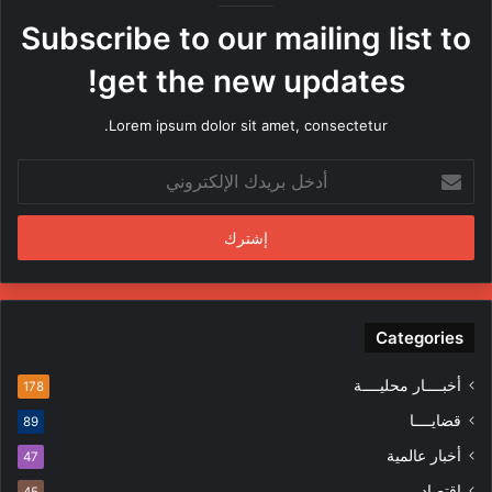
ه
Subscribe to our mailing list to
ا
م
get the new updates!
ن
ق
Lorem ipsum dolor sit amet, consectetur.
ب
ل
أ
م
د
ن
خ
د
ل
س
ب
ي
ر
ن
ي
ف
د
Categories
ي
ك
ا
ا
ل
أخبــــار محليــــة
178
ل
م
قضايــــا
89
إ
ظ
ل
ا
أخبار عالمية
47
ك
ه
إقتصاد