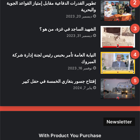
ف
تطوير القدرات الدفاعية مقابل إمتياز القواعد الجوية
ي
والبحرية
ح
ديسمبر 20, 2023
ا
د
الشهيد الساجد في غزة، من هو ؟
ث
ديسمبر 31, 2023
ا
ل
ا
النيابة العامة تأمر بحبس رئيس لجنة إدارة شركة
ع
المبروك
ت
نوفمبر 16, 2023
د
ا
إفتتاح جسور بنغازي الخمسة في حفل كبير
ء
يناير 7, 2024
ع
ل
ى
ع
ن
Newsletter
ا
ص
With Product You Purchase
ر