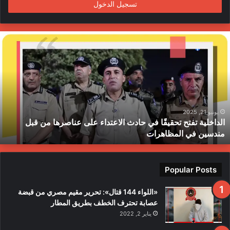
تسجيل الدخول
ا
ل
د
ا
خ
ل
ي
ة
يونيو 21, 2025
الداخلية تفتح تحقيقًا في حادث الاعتداء على عناصرها من قبل
ت
مندسين في المظاهرات
ف
ت
ح
ت
Popular Posts
ح
ق
«اللواء 144 قتال»: تحرير مقيم مصري من قبضة
ي
عصابة تحترف الخطف بطريق المطار
قً
يناير 2, 2022
ا