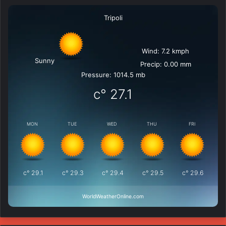
Tripoli
Wind: 7.2 kmph
Sunny
Precip: 0.00 mm
Pressure: 1014.5 mb
°c
27.1
MON
TUE
WED
THU
FRI
°c
29.1
°c
29.3
°c
29.4
°c
29.5
°c
29.6
WorldWeatherOnline.com