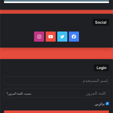
Social
ف
ت
ي
ا
ي
و
و
ن
س
ي
ت
س
ب
ت
ي
ت
Login
و
ر
و
ق
ك
ب
ر
نسيت كلمة المرور؟
ا
تذكرني
م