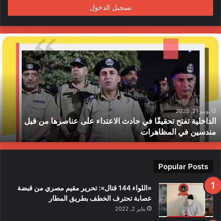
تسجيل الدخول
ا
ل
د
ا
خ
ل
ي
ة
يونيو 21, 2025
الداخلية تفتح تحقيقًا في حادث الاعتداء على عناصرها من قبل
ت
مندسين في المظاهرات
ف
ت
ح
ت
Popular Posts
ح
ق
«اللواء 144 قتال»: تحرير مقيم مصري من قبضة
ي
عصابة تحترف الخطف بطريق المطار
قً
يناير 2, 2022
ا