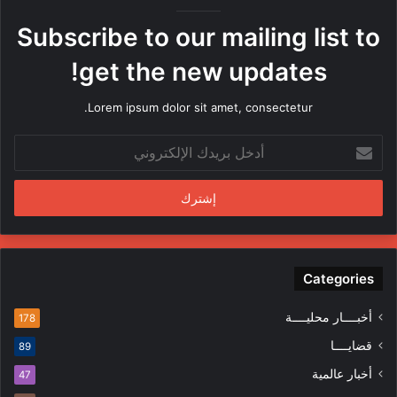
ر
ه
Subscribe to our mailing list to
ا
م
get the new updates!
ن
ق
Lorem ipsum dolor sit amet, consectetur.
ب
ل
أ
م
د
ن
خ
د
ل
س
ب
ي
ر
ن
ي
ف
د
Categories
ي
ك
ا
ا
ل
أخبــــار محليــــة
178
ل
م
قضايــــا
89
إ
ظ
ل
ا
أخبار عالمية
47
ك
ه