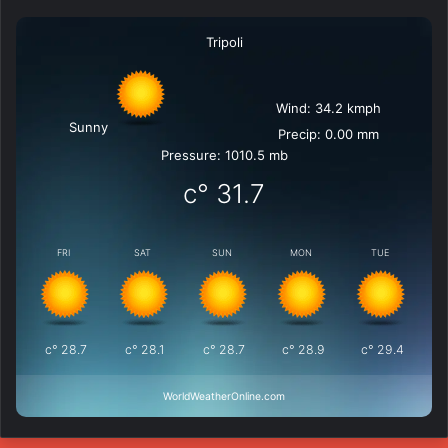
Tripoli
Wind: 34.2 kmph
Sunny
Precip: 0.00 mm
Pressure: 1010.5 mb
°c
31.7
FRI
SAT
SUN
MON
TUE
°c
28.7
°c
28.1
°c
28.7
°c
28.9
°c
29.4
WorldWeatherOnline.com