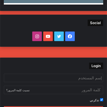
Social
ف
ت
ي
ا
ي
و
و
ن
س
ي
ت
س
ب
ت
ي
ت
Login
و
ر
و
ق
ك
ب
ر
نسيت كلمة المرور؟
ا
تذكرني
م