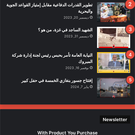
ف
تطوير القدرات الدفاعية مقابل إمتياز القواعد الجوية
ي
والبحرية
ح
ديسمبر 20, 2023
ا
د
الشهيد الساجد في غزة، من هو ؟
ث
ديسمبر 31, 2023
ا
ل
ا
النيابة العامة تأمر بحبس رئيس لجنة إدارة شركة
ع
المبروك
ت
نوفمبر 16, 2023
د
ا
إفتتاح جسور بنغازي الخمسة في حفل كبير
ء
يناير 7, 2024
ع
ل
ى
ع
ن
Newsletter
ا
ص
With Product You Purchase