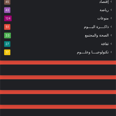
إقتصاد
ت
45
ر
ر
ا
رياضة
43
و
ت
منوعات
ن
124
ي
ذاكــــرة اليــــوم
51
الصحة والمجتمع
33
ثقافة
27
تكنولوجيــــا وعلــــوم
17