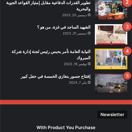
ف
تطوير القدرات الدفاعية مقابل إمتياز القواعد الجوية
ي
والبحرية
ح
ديسمبر 20, 2023
ا
د
الشهيد الساجد في غزة، من هو ؟
ث
ديسمبر 31, 2023
ا
ل
ا
النيابة العامة تأمر بحبس رئيس لجنة إدارة شركة
ع
المبروك
ت
نوفمبر 16, 2023
د
ا
إفتتاح جسور بنغازي الخمسة في حفل كبير
ء
يناير 7, 2024
ع
ل
ى
ع
ن
Newsletter
ا
ص
With Product You Purchase
ر