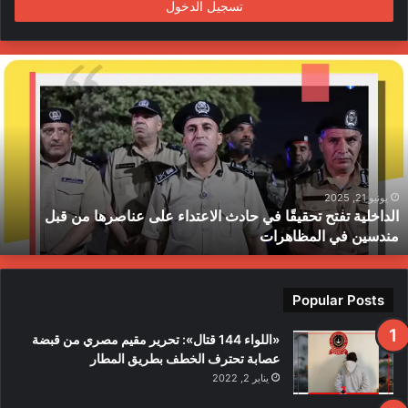
تسجيل الدخول
ا
ل
د
ا
خ
ل
ي
ة
يونيو 21, 2025
الداخلية تفتح تحقيقًا في حادث الاعتداء على عناصرها من قبل
ت
مندسين في المظاهرات
ف
ت
ح
ت
Popular Posts
ح
ق
«اللواء 144 قتال»: تحرير مقيم مصري من قبضة
ي
عصابة تحترف الخطف بطريق المطار
قً
يناير 2, 2022
ا