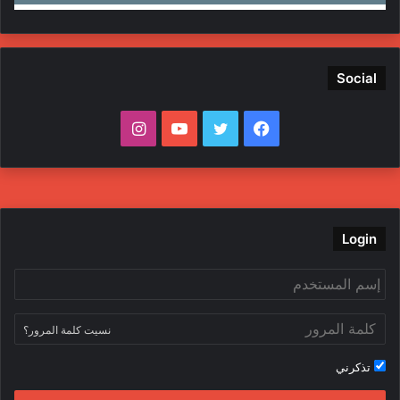
Social
ف
ت
ي
ا
ي
و
و
ن
س
ي
ت
س
ب
ت
ي
ت
Login
و
ر
و
ق
ك
ب
ر
نسيت كلمة المرور؟
ا
تذكرني
م