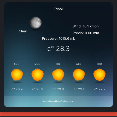
Tripoli
Wind: 10.1 kmph
Clear
Precip: 0.00 mm
Pressure: 1015.6 mb
°c
28.3
SUN
MON
TUE
WED
THU
°c
28.9
°c
28.9
°c
29.0
°c
29.1
°c
29.2
WorldWeatherOnline.com