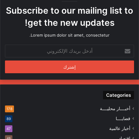
ه
Subscribe to our mailing list to
ا
م
get the new updates!
ن
ق
Lorem ipsum dolor sit amet, consectetur.
ب
ل
أ
م
د
ن
خ
د
ل
س
ب
ي
ر
ن
ي
ف
د
Categories
ي
ك
ا
ا
ل
أخبــــار محليــــة
178
ل
م
قضايــــا
89
إ
ظ
ل
ا
أخبار عالمية
47
ك
ه
إقتصاد
45