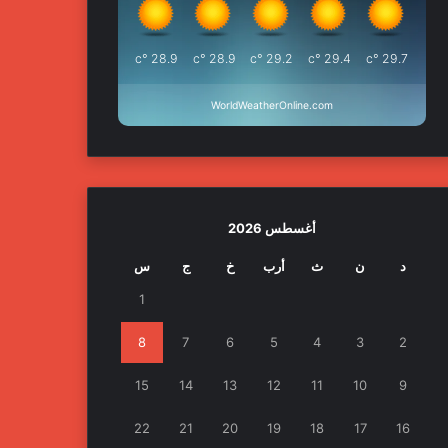
°c
28.9
°c
28.9
°c
29.2
°c
29.4
°c
29.7
WorldWeatherOnline.com
أغسطس 2026
د
ن
ث
أرب
خ
ج
س
1
8
7
6
5
4
3
2
15
14
13
12
11
10
9
22
21
20
19
18
17
16