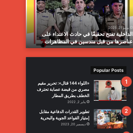
ز
ا
ل
م
يونيو 21, 2025
يونيو 21, 2025
ب
الداخلية تفتح تحقيقًا في حادث الاعتداء على
جهاز المبا
ا
عناصرها من قبل مندسين في المظاهرات
بمدينة طرا
ح
ث
ا
ل
ج
Popular Posts
ن
ا
«اللواء 144 قتال»: تحرير مقيم
ئ
مصري من قبضة عصابة تحترف
ي
الخطف بطريق المطار
ة
يناير 2, 2022
ي
ع
تطوير القدرات الدفاعية مقابل
ل
إمتياز القواعد الجوية والبحرية
ن
ديسمبر 20, 2023
ا