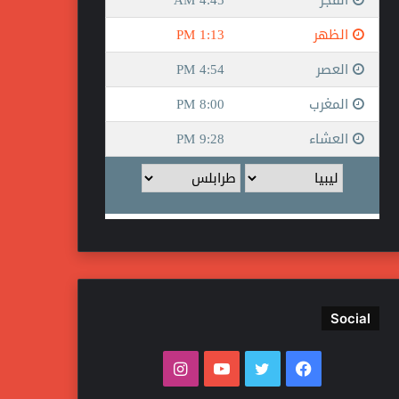
Social
ف
ت
ي
ا