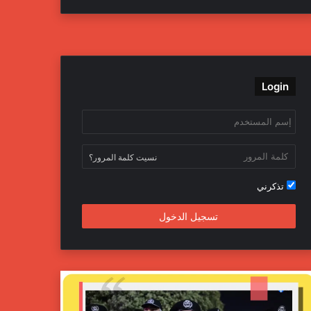
ي
و
و
ن
س
ي
ت
س
ب
ت
ي
ت
Login
و
ر
و
ق
ك
ب
ر
ا
نسيت كلمة المرور؟
م
تذكرني
تسجيل الدخول
ج
ه
ا