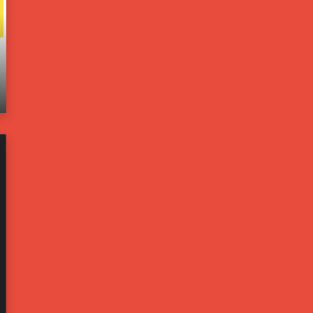
و
ا
ل
خ
و
ل
ن
ي
يونيو 21, 2025
ب
ة
اته
مسؤولون بالبيت الأبيض: ترامب يخشى من تحول
ا
ت
إيران لليبيا جديدة
ل
ف
ب
ت
ي
ح
ت
ت
ا
ح
ل
ق
أ
ي
ب
قً
ي
ا
ض
ف
:
ي
ت
ح
ر
ا
ا
د
م
ث