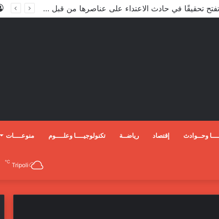
الأعور: اتفاقية ترسيم الحدود مع تركيا على طاولة النواب والاعتماد مرجّح
ـــا وحــوادث
إقتصاد
رياضــة
تكنولوجيــــا وعلــــوم
منوعــــات
℃
Tripoli