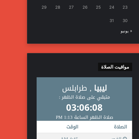
29
28
27
26
25
24
23
31
30
« يونيو
مواقيت الصلاة