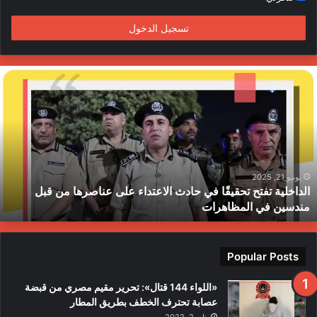
م
تسجيل الدخول
ا
ل
د
ا
خ
ل
ي
ة
يونيو 21, 2025
الداخلية تفتح تحقيقًا في حادث الاعتداء على عناصرها من قبل
ت
مندسين في المظاهرات
ف
ت
ح
ت
Popular Posts
ح
ق
«اللواء 144 قتال»: تحرير مقيم مصري من قبضة
ي
عصابة تحترف الخطف بطريق المطار
قً
يناير 2, 2022