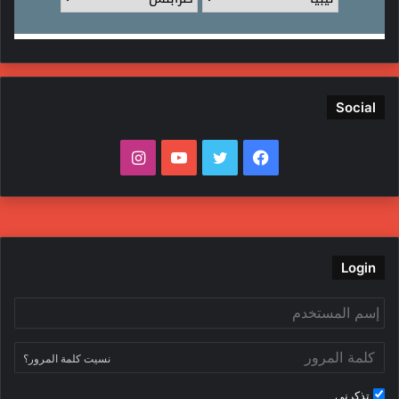
Social
ف
ت
ي
ا
ي
و
و
ن
س
ي
ت
س
ب
ت
ي
ت
Login
و
ر
و
ق
ك
ب
ر
نسيت كلمة المرور؟
ا
تذكرني