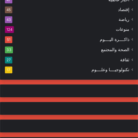
ك
ه
إقتصاد
ت
45
ر
ر
ا
رياضة
43
و
ت
منوعات
ن
124
ي
ذاكــــرة اليــــوم
51
الصحة والمجتمع
33
ثقافة
27
تكنولوجيــــا وعلــــوم
17