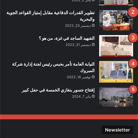
ا
ف
تطوير القدرات الدفاعية مقابل إمتياز القواعد الجوية
ي
والبحرية
ح
ديسمبر 20, 2023
ا
د
الشهيد الساجد في غزة، من هو ؟
ث
ديسمبر 31, 2023
ا
ل
ا
النيابة العامة تأمر بحبس رئيس لجنة إدارة شركة
ع
المبروك
ت
نوفمبر 16, 2023
د
ا
إفتتاح جسور بنغازي الخمسة في حفل كبير
ء
يناير 7, 2024
ع
ل
ى
ع
ن
Newsletter
ا