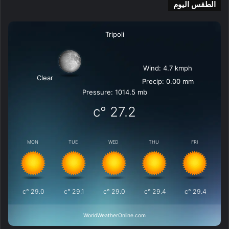
الطقس اليوم
Tripoli
Wind: 4.7 kmph
Clear
Precip: 0.00 mm
Pressure: 1014.5 mb
°c
27.2
MON
TUE
WED
THU
FRI
°c
29.0
°c
29.1
°c
29.0
°c
29.4
°c
29.4
WorldWeatherOnline.com