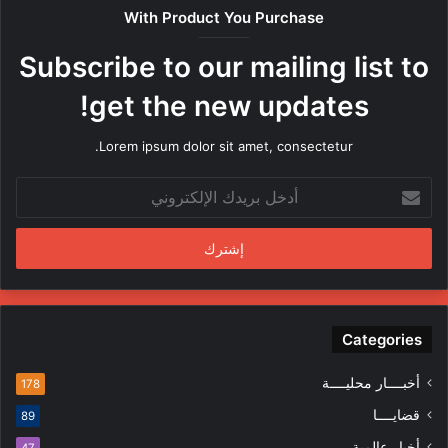
ص
With Product You Purchase
ر
ه
Subscribe to our mailing list to
ا
م
get the new updates!
ن
ق
Lorem ipsum dolor sit amet, consectetur.
ب
ل
أ
م
د
ن
خ
د
ل
س
ب
ي
ر
ن
ي
ف
د
Categories
ي
ك
ا
ا
ل
أخبــــار محليــــة
178
ل
م
قضايــــا
89
إ
ظ
ل
ا
أخبار عالمية
47