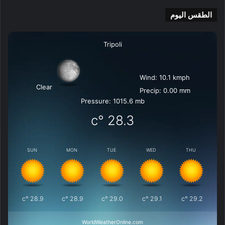
الطقس اليوم
Tripoli
Wind: 10.1 kmph
Clear
Precip: 0.00 mm
Pressure: 1015.6 mb
°c
28.3
SUN
MON
TUE
WED
THU
°c
28.9
°c
28.9
°c
29.0
°c
29.1
°c
29.2
WorldWeatherOnline.com