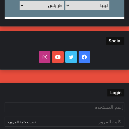
Social
ف
ت
ي
ا
ي
و
و
ن
س
ي
ت
س
ب
ت
ي
ت
Login
و
ر
و
ق
ك
ب
ر
نسيت كلمة المرور؟
ا