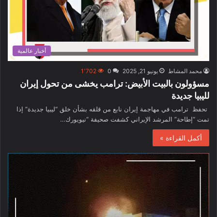
أخبار عالمية
محمد المشاط
يونيو 21, 2025
0
1٬702
مسؤولون بالبيت الأبيض: ترامب يخشى من تحول إيران
لليبيا جديدة
تحفظ ترامب في مهاجمة إيران نابع من قلقه بشأن خلق “ليبيا جديدة” إذا
تمت “إطاحة” المرشد الإيراني كشفت صحيفة “نيويورك…
أكمل القراءة »