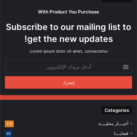
ا
ص
With Product You Purchase
ر
ه
Subscribe to our mailing list to
ا
م
get the new updates!
ن
ق
Lorem ipsum dolor sit amet, consectetur.
ب
ل
أ
م
د
ن
خ
د
ل
س
ب
ي
ر
ن
ي
ف
د
Categories
ي
ك
ا
ا
ل
أخبــــار محليــــة
178
ل
م
قضايــــا
89
إ
ظ