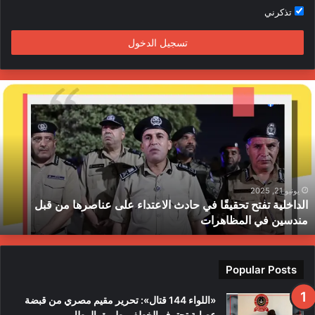
تذكرني
م
تسجيل الدخول
ا
ل
د
ا
خ
ل
ي
ة
يونيو 21, 2025
الداخلية تفتح تحقيقًا في حادث الاعتداء على عناصرها من قبل
ت
مندسين في المظاهرات
ف
ت
ح
ت
Popular Posts
ح
ق
«اللواء 144 قتال»: تحرير مقيم مصري من قبضة
ي
عصابة تحترف الخطف بطريق المطار