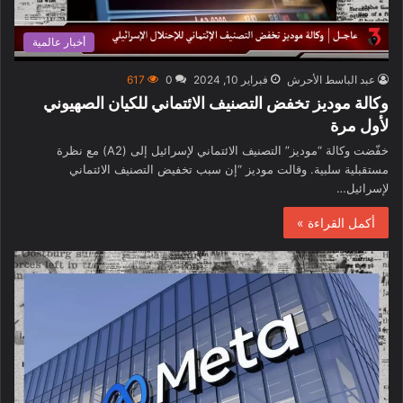
أخبار عالمية
عبد الباسط الأحرش
فبراير 10, 2024
0
617
وكالة موديز تخفض التصنيف الائتماني للكيان الصهيوني
لأول مرة
خفّضت وكالة “موديز” التصنيف الائتماني لإسرائيل إلى (A2) مع نظرة
مستقبلية سلبية. وقالت موديز “إن سبب تخفيض التصنيف الائتماني
لإسرائيل…
أكمل القراءة »