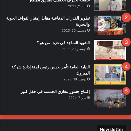
قً
يناير 2, 2022
ا
ف
تطوير القدرات الدفاعية مقابل إمتياز القواعد الجوية
ي
والبحرية
ح
ديسمبر 20, 2023
ا
د
الشهيد الساجد في غزة، من هو ؟
ث
ديسمبر 31, 2023
ا
ل
ا
النيابة العامة تأمر بحبس رئيس لجنة إدارة شركة
ع
المبروك
ت
نوفمبر 16, 2023
د
ا
إفتتاح جسور بنغازي الخمسة في حفل كبير
ء
يناير 7, 2024
ع
ل
ى
ع
ن
Newsletter