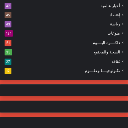
ل
ا
أخبار عالمية
47
ك
ه
إقتصاد
ت
45
ر
ر
ا
رياضة
43
و
ت
منوعات
ن
124
ي
ذاكــــرة اليــــوم
51
الصحة والمجتمع
33
ثقافة
27
تكنولوجيــــا وعلــــوم
17