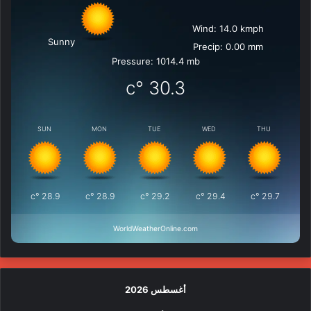
Wind: 14.0 kmph
Sunny
Precip: 0.00 mm
Pressure: 1014.4 mb
°c
30.3
SUN
MON
TUE
WED
THU
°c
28.9
°c
28.9
°c
29.2
°c
29.4
°c
29.7
WorldWeatherOnline.com
أغسطس 2026