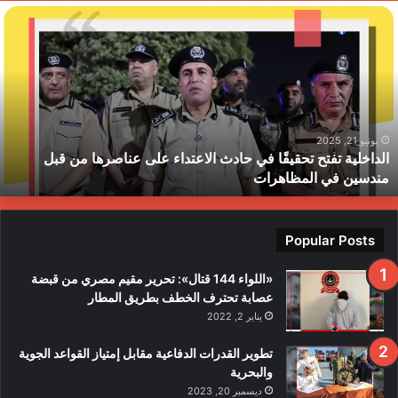
ا
ل
د
ا
خ
ل
ي
ة
يونيو 21, 2025
الداخلية تفتح تحقيقًا في حادث الاعتداء على عناصرها من قبل
ت
مندسين في المظاهرات
ف
ت
ح
ت
Popular Posts
ح
ق
«اللواء 144 قتال»: تحرير مقيم مصري من قبضة
ي
عصابة تحترف الخطف بطريق المطار
قً
يناير 2, 2022
ا
ف
تطوير القدرات الدفاعية مقابل إمتياز القواعد الجوية
ي
والبحرية
ح
ديسمبر 20, 2023