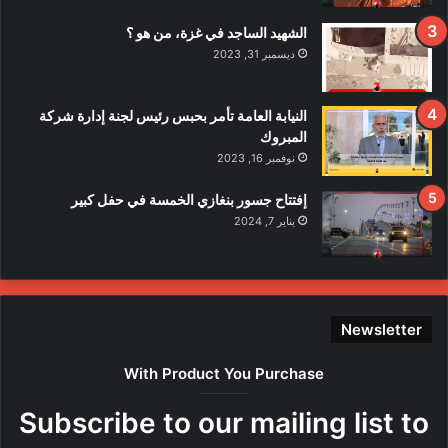
ا
د
الشهيد الساجد في غزة، من هو ؟
ث
ديسمبر 31, 2023
ا
ل
ا
النيابة العامة تأمر بحبس رئيس لجنة إدارة شركة
ع
المبروك
ت
نوفمبر 16, 2023
د
ا
إفتتاح جسور بنغازي الخمسة في حفل كبير
ء
يناير 7, 2024
ع
ل
ى
ع
ن
Newsletter
ا
ص
With Product You Purchase
ر
ه
Subscribe to our mailing list to
ا
م