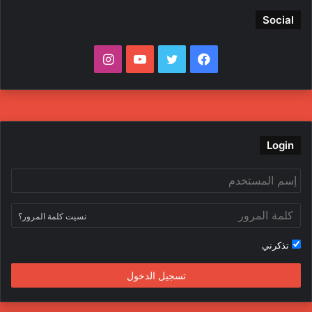
Social
ف
ت
ي
ا
ي
و
و
ن
س
ي
ت
س
ب
ت
ي
ت
Login
و
ر
و
ق
ك
ب
ر
نسيت كلمة المرور؟
ا
تذكرني
م
تسجيل الدخول