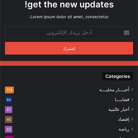
get the new updates!
ن
ق
Lorem ipsum dolor sit amet, consectetur.
ب
ل
أ
م
د
ن
خ
د
ل
س
ب
ي
ر
ن
ي
ف
د
Categories
ي
ك
ا
ا
ل
أخبــــار محليــــة
178
ل
م
قضايــــا
89
إ
ظ
ل
ا
أخبار عالمية
47
ك
ه
إقتصاد
ت
45
ر
ر
ا
رياضة
43
و
ت