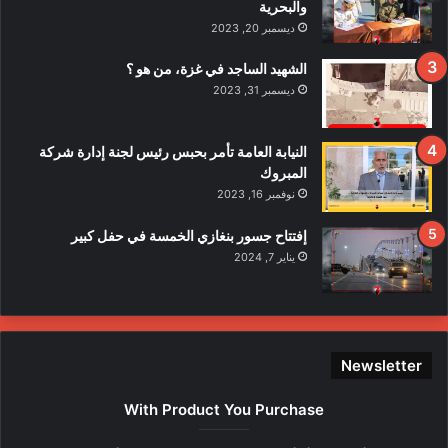
والبحرية
ح
ديسمبر 20, 2023
ا
د
الشهيد الساجد في غزة، من هو ؟
ث
ديسمبر 31, 2023
ا
ل
ا
النيابة العامة تأمر بحبس رئيس لجنة إدارة شركة
ع
المبروك
ت
نوفمبر 16, 2023
د
ا
إفتتاح جسور بنغازي الخمسة في حفل كبير
ء
يناير 7, 2024
ع
ل
ى
ع
ن
Newsletter
ا
ص
With Product You Purchase
ر
ه