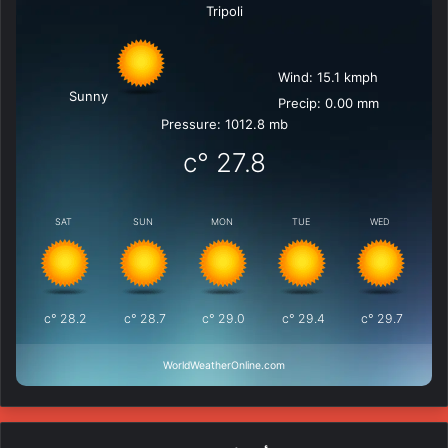
Tripoli
Wind: 15.1 kmph
Sunny
Precip: 0.00 mm
Pressure: 1012.8 mb
°c
27.8
SAT
SUN
MON
TUE
WED
°c
28.2
°c
28.7
°c
29.0
°c
29.4
°c
29.7
WorldWeatherOnline.com