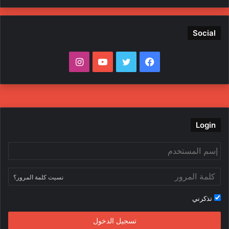
Social
ف
ت
ي
ا
ي
و
و
ن
س
ي
ت
س
ب
ت
ي
ت
Login
و
ر
و
ق
ك
ب
ر
نسيت كلمة المرور؟
ا
تذكرني
م
تسجيل الدخول