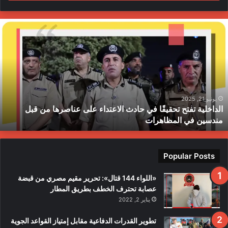
ا
ل
د
ا
خ
ل
ي
ة
يونيو 21, 2025
الداخلية تفتح تحقيقًا في حادث الاعتداء على عناصرها من قبل
ت
مندسين في المظاهرات
ف
ت
ح
ت
Popular Posts
ح
ق
«اللواء 144 قتال»: تحرير مقيم مصري من قبضة
ي
عصابة تحترف الخطف بطريق المطار
قً
يناير 2, 2022
ا
ف
تطوير القدرات الدفاعية مقابل إمتياز القواعد الجوية
ي