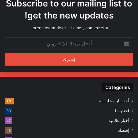
Subscribe to our mailing list to
ا
م
get the new updates!
ن
ق
Lorem ipsum dolor sit amet, consectetur.
ب
ل
أ
م
د
ن
خ
د
ل
س
ب
ي
ر
ن
ي
ف
د
Categories
ي
ك
ا
ا
ل
أخبــــار محليــــة
178
ل
م
قضايــــا
89
إ
ظ
ل
ا
أخبار عالمية
47
ك
ه
إقتصاد
ت
45
ر
ر