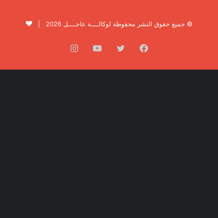
© جميع حقوق النشر محفوظة لوكالــــة عاجــــل 2026 |
فيسبوك
تويتر
يوتيوب
انستقرام