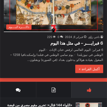
ذاكــــرة اليــــوم
ناجي زوَّي
فبراير 6, 2024
0
225
6 فبرايــــر – في مثل هذا اليوم
6 فبراير: اليوم العالمي لرفض ختان الإناث · اليوم
الوطني في نيوزيلندا · يوم سامي الوطني في فنلندا وإسكندنافيا 1258 –
المغول بقيادة هولاكو يدخلون بغداد (في الصورة) ويقتلون…
أكمل القراءة »
«اللواء 144 قتال»: تحرير مقيم مصري من قبضة