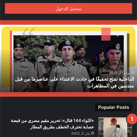
تسجيل الدخول
ا
ل
د
ا
خ
ل
ي
ة
يونيو 21, 2025
الداخلية تفتح تحقيقًا في حادث الاعتداء على عناصرها من قبل
ت
مندسين في المظاهرات
ف
ت
ح
ت
Popular Posts
ح
ق
«اللواء 144 قتال»: تحرير مقيم مصري من قبضة
ي
عصابة تحترف الخطف بطريق المطار
قً
يناير 2, 2022