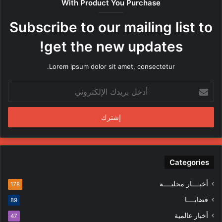
With Product You Purchase
ر
ه
Subscribe to our mailing list to
ا
م
get the new updates!
ن
ق
Lorem ipsum dolor sit amet, consectetur.
ب
ل
أ
م
د
ن
خ
د
ل
س
ب
ي
ر
ن
ي
ف
د
Categories
ي
ك
ا
ا
ل
أخبــــار محليــــة
178
ل
م
قضايــــا
89
إ
ظ
ل
ا
أخبار عالمية
47