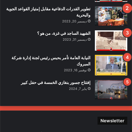
ا
ف
تطوير القدرات الدفاعية مقابل إمتياز القواعد الجوية
ي
والبحرية
ح
ديسمبر 20, 2023
ا
د
الشهيد الساجد في غزة، من هو ؟
ث
ديسمبر 31, 2023
ا
ل
ا
النيابة العامة تأمر بحبس رئيس لجنة إدارة شركة
ع
المبروك
ت
نوفمبر 16, 2023
د
ا
إفتتاح جسور بنغازي الخمسة في حفل كبير
ء
يناير 7, 2024
ع
ل
ى
ع
ن
Newsletter
ا
ص