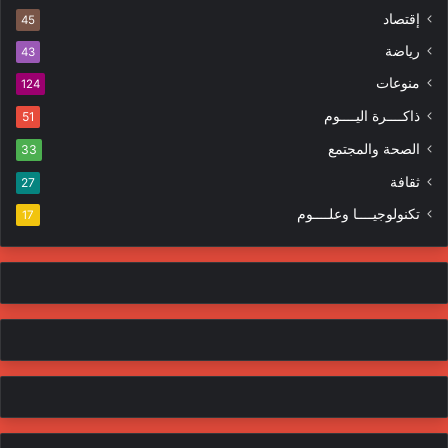
ك
ه
إقتصاد
ت
45
ر
ر
ا
رياضة
43
و
ت
منوعات
ن
124
ي
ذاكــــرة اليــــوم
51
الصحة والمجتمع
33
ثقافة
27
تكنولوجيــــا وعلــــوم
17