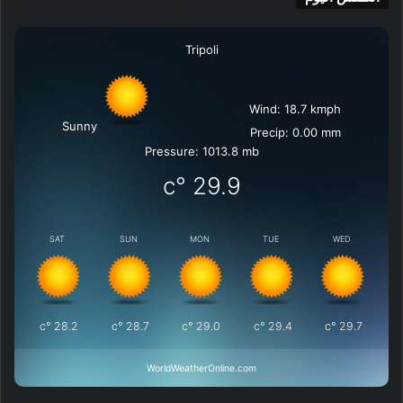
Tripoli
Wind: 18.7 kmph
Sunny
Precip: 0.00 mm
Pressure: 1013.8 mb
°c
29.9
SAT
SUN
MON
TUE
WED
°c
28.2
°c
28.7
°c
29.0
°c
29.4
°c
29.7
WorldWeatherOnline.com