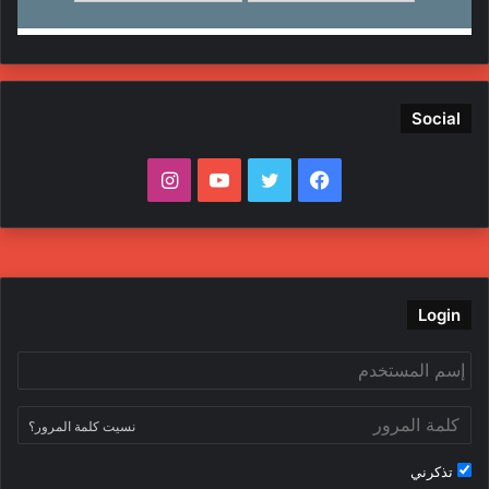
Social
ف
ت
ي
ا
ي
و
و
ن
س
ي
ت
س
ب
ت
ي
ت
Login
و
ر
و
ق
ك
ب
ر
نسيت كلمة المرور؟
ا
تذكرني
م