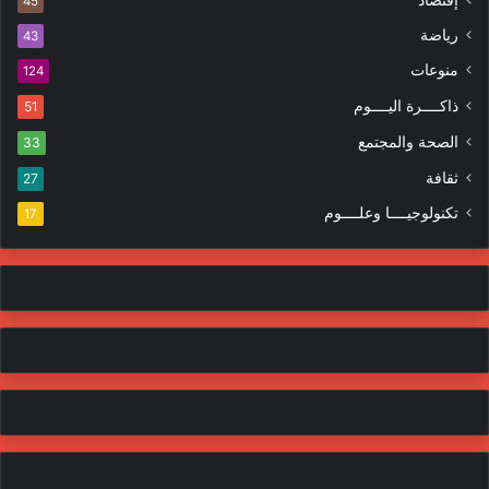
إقتصاد
ت
45
ر
ر
ا
رياضة
43
و
ت
منوعات
ن
124
ي
ذاكــــرة اليــــوم
51
الصحة والمجتمع
33
ثقافة
27
تكنولوجيــــا وعلــــوم
17