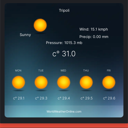
Tripoli
Wind: 15.1 kmph
Sunny
Precip: 0.00 mm
Pressure: 1015.3 mb
°c
31.0
MON
TUE
WED
THU
FRI
°c
29.1
°c
29.3
°c
29.4
°c
29.5
°c
29.6
WorldWeatherOnline.com