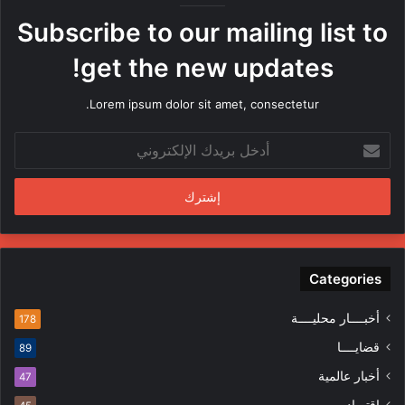
ه
Subscribe to our mailing list to
ا
م
get the new updates!
ن
ق
Lorem ipsum dolor sit amet, consectetur.
ب
ل
أ
م
د
ن
خ
د
ل
س
ب
ي
ر
ن
ي
ف
د
Categories
ي
ك
ا
ا
ل
أخبــــار محليــــة
178
ل
م
قضايــــا
89
إ
ظ
ل
ا
أخبار عالمية
47
ك
ه