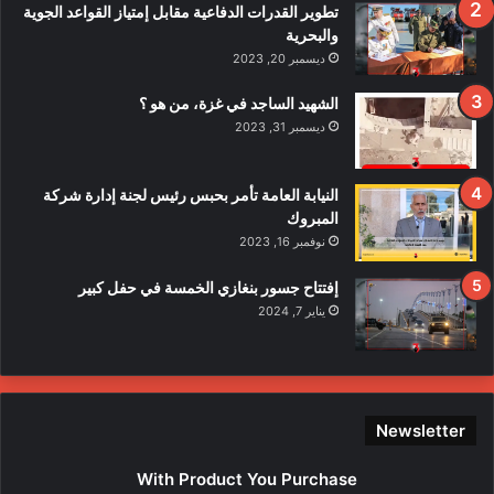
ف
تطوير القدرات الدفاعية مقابل إمتياز القواعد الجوية
ي
والبحرية
ح
ديسمبر 20, 2023
ا
د
الشهيد الساجد في غزة، من هو ؟
ث
ديسمبر 31, 2023
ا
ل
ا
النيابة العامة تأمر بحبس رئيس لجنة إدارة شركة
ع
المبروك
ت
نوفمبر 16, 2023
د
ا
إفتتاح جسور بنغازي الخمسة في حفل كبير
ء
يناير 7, 2024
ع
ل
ى
ع
ن
Newsletter
ا
ص
With Product You Purchase
ر