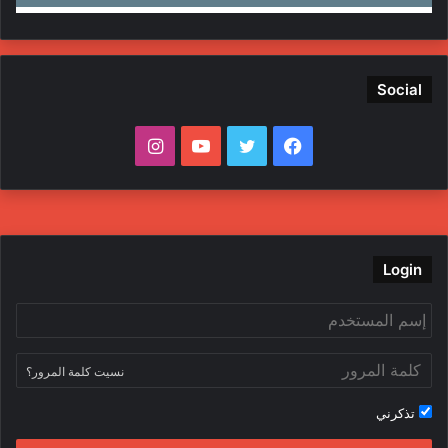
Social
ف
ت
ي
ا
ي
و
و
ن
س
ي
ت
س
ب
ت
ي
ت
Login
و
ر
و
ق
ك
ب
ر
نسيت كلمة المرور؟
ا
تذكرني
م