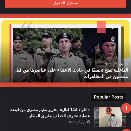
تسجيل الدخول
ا
ل
د
ا
خ
ل
ي
ة
يونيو 21, 2025
الداخلية تفتح تحقيقًا في حادث الاعتداء على عناصرها من قبل
ت
مندسين في المظاهرات
ف
ت
ح
ت
Popular Posts
ح
ق
«اللواء 144 قتال»: تحرير مقيم مصري من قبضة
ي
عصابة تحترف الخطف بطريق المطار
قً
يناير 2, 2022
ا