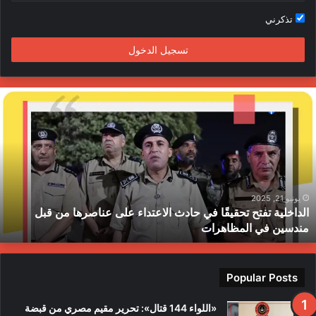
تذكرني
م
تسجيل الدخول
ا
ل
د
ا
خ
ل
ي
ة
يونيو 21, 2025
الداخلية تفتح تحقيقًا في حادث الاعتداء على عناصرها من قبل
ت
مندسين في المظاهرات
ف
ت
ح
ت
Popular Posts
ح
ق
«اللواء 144 قتال»: تحرير مقيم مصري من قبضة