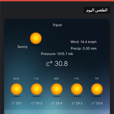
الطقس اليوم
Tripoli
Wind: 14.4 kmph
Sunny
Precip: 0.00 mm
Pressure: 1015.7 mb
°c
30.8
MON
TUE
WED
THU
FRI
°c
29.1
°c
29.3
°c
29.4
°c
29.5
°c
29.6