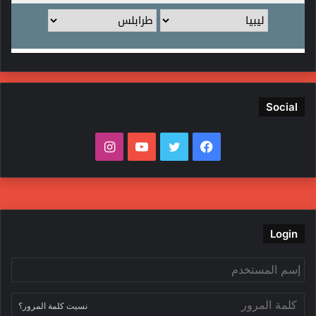
Social
ف
ت
ي
ا
ي
و
و
ن
س
ي
ت
س
ب
ت
ي
ت
Login
و
ر
و
ق
ك
ب
ر
نسيت كلمة المرور؟
ا