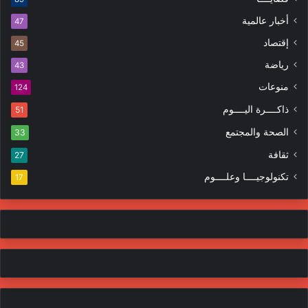
إ
ظ
ل
ا
أخبار عالمية
47
ك
ه
إقتصاد
ت
45
ر
ر
ا
رياضة
43
و
ت
منوعات
ن
124
ي
ذاكــــرة اليــــوم
51
الصحة والمجتمع
33
ثقافة
27
تكنولوجيــــا وعلــــوم
17