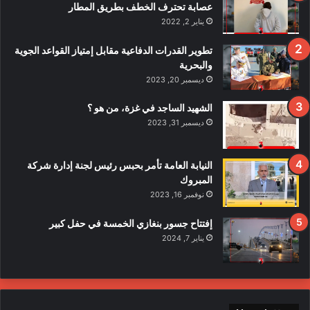
ي
عصابة تحترف الخطف بطريق المطار
قً
يناير 2, 2022
ا
ف
تطوير القدرات الدفاعية مقابل إمتياز القواعد الجوية
ي
والبحرية
ح
ديسمبر 20, 2023
ا
د
الشهيد الساجد في غزة، من هو ؟
ث
ديسمبر 31, 2023
ا
ل
ا
النيابة العامة تأمر بحبس رئيس لجنة إدارة شركة
ع
المبروك
ت
نوفمبر 16, 2023
د
ا
إفتتاح جسور بنغازي الخمسة في حفل كبير
ء
يناير 7, 2024
ع
ل
ى
ع
ن