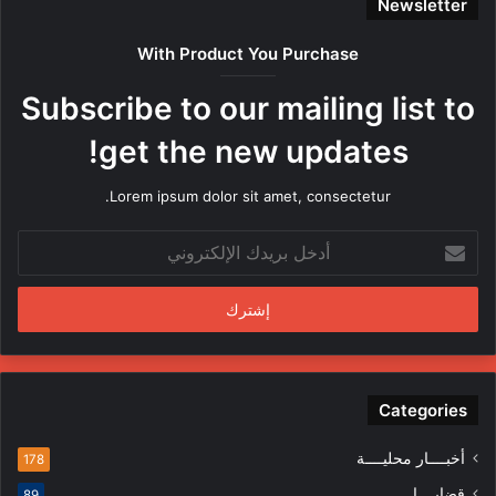
Newsletter
ا
ص
With Product You Purchase
ر
ه
Subscribe to our mailing list to
ا
م
get the new updates!
ن
ق
Lorem ipsum dolor sit amet, consectetur.
ب
ل
أ
م
د
ن
خ
د
ل
س
ب
ي
ر
ن
ي
ف
د
Categories
ي
ك
ا
ا
ل
أخبــــار محليــــة
178
ل
م
قضايــــا
89