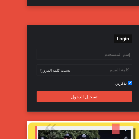
ي
و
و
ن
س
ي
ت
س
ب
ت
ي
ت
Login
و
ر
و
ق
ك
ب
ر
ا
نسيت كلمة المرور؟
م
تذكرني
تسجيل الدخول
ج
ه
ا