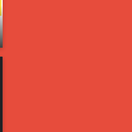
و
ا
ل
خ
و
ل
ن
ي
يونيو 21, 2025
ب
ة
اته
مسؤولون بالبيت الأبيض: ترامب يخشى من تحول
ا
ت
إيران لليبيا جديدة
ل
ف
ب
ت
ي
ح
ت
ت
ا
ح
ل
ق
أ
ي
ب
قً
ي
ا
ض
ف
:
ي
ت
ح
ر
ا
ا
د
م
ث