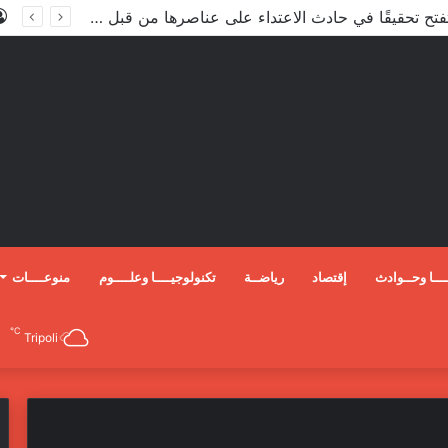
ـــا وحــوادث
إقتصاد
رياضــة
تكنولوجيــــا وعلــــوم
منوعــــات
℃
Tripoli