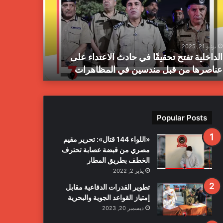
ز
ا
ل
م
يونيو 21, 2025
يونيو 21, 2025
ب
الداخلية تفتح تحقيقًا في حادث الاعتداء على
جهاز المبا
ا
عناصرها من قبل مندسين في المظاهرات
بمدينة طرا
ح
ث
ا
ل
ج
Popular Posts
ن
ا
«اللواء 144 قتال»: تحرير مقيم
ئ
مصري من قبضة عصابة تحترف
ي
الخطف بطريق المطار
ة
يناير 2, 2022
ي
ع
تطوير القدرات الدفاعية مقابل
ل
إمتياز القواعد الجوية والبحرية
ن
ديسمبر 20, 2023
ا