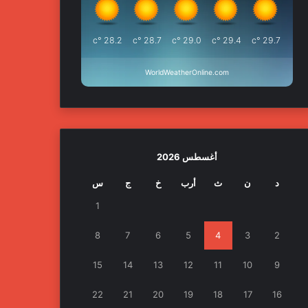
°c
28.2
°c
28.7
°c
29.0
°c
29.4
°c
29.7
WorldWeatherOnline.com
أغسطس 2026
د
ن
ث
أرب
خ
ج
س
1
8
7
6
5
4
3
2
15
14
13
12
11
10
9
22
21
20
19
18
17
16