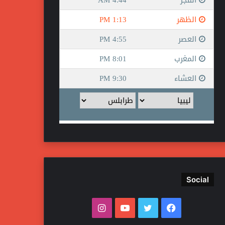
Social
ف
ت
ي
ا