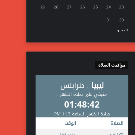
29
28
27
26
25
24
23
31
30
« يونيو
مواقيت الصلاة