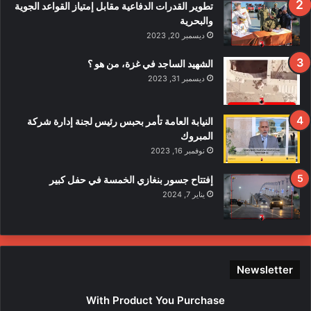
ف
تطوير القدرات الدفاعية مقابل إمتياز القواعد الجوية
ي
والبحرية
ح
ديسمبر 20, 2023
ا
د
الشهيد الساجد في غزة، من هو ؟
ث
ديسمبر 31, 2023
ا
ل
ا
النيابة العامة تأمر بحبس رئيس لجنة إدارة شركة
ع
المبروك
ت
نوفمبر 16, 2023
د
ا
إفتتاح جسور بنغازي الخمسة في حفل كبير
ء
يناير 7, 2024
ع
ل
ى
ع
ن
Newsletter
ا
ص
With Product You Purchase
ر