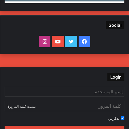
Social
ف
ت
ي
ا
ي
و
و
ن
س
ي
ت
س
ب
ت
ي
ت
Login
و
ر
و
ق
ك
ب
ر
نسيت كلمة المرور؟
ا
تذكرني
م