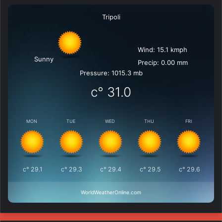
Tripoli
Wind: 15.1 kmph
Sunny
Precip: 0.00 mm
Pressure: 1015.3 mb
°c
31.0
MON
TUE
WED
THU
FRI
°c
29.1
°c
29.3
°c
29.4
°c
29.5
°c
29.6
WorldWeatherOnline.com