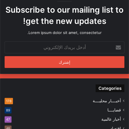
ه
Subscribe to our mailing list to
ا
م
get the new updates!
ن
ق
Lorem ipsum dolor sit amet, consectetur.
ب
ل
أ
م
د
ن
خ
د
ل
س
ب
ي
ر
ن
ي
ف
د
Categories
ي
ك
ا
ا
ل
أخبــــار محليــــة
178
ل
م
قضايــــا
89
إ
ظ
ل
ا
أخبار عالمية
47
ك
ه
إقتصاد
45