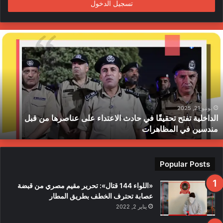
تسجيل الدخول
ا
ل
د
ا
خ
ل
ي
ة
يونيو 21, 2025
الداخلية تفتح تحقيقًا في حادث الاعتداء على عناصرها من قبل
ت
مندسين في المظاهرات
ف
ت
ح
ت
Popular Posts
ح
ق
«اللواء 144 قتال»: تحرير مقيم مصري من قبضة
ي
عصابة تحترف الخطف بطريق المطار
قً
يناير 2, 2022
ا