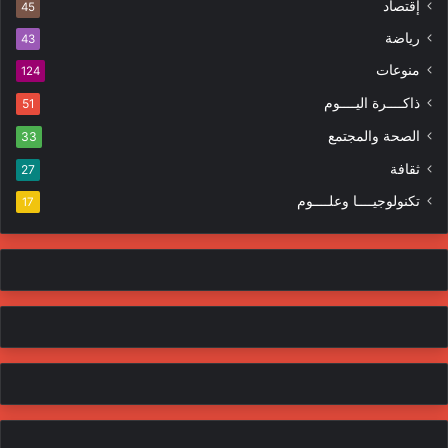
إقتصاد
ت
45
ر
ر
ا
رياضة
43
و
ت
منوعات
ن
124
ي
ذاكــــرة اليــــوم
51
الصحة والمجتمع
33
ثقافة
27
تكنولوجيــــا وعلــــوم
17