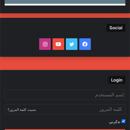
Social
ف
ت
ي
ا
ي
و
و
ن
س
ي
ت
س
ب
ت
ي
ت
Login
و
ر
و
ق
ك
ب
ر
نسيت كلمة المرور؟
ا
تذكرني
م