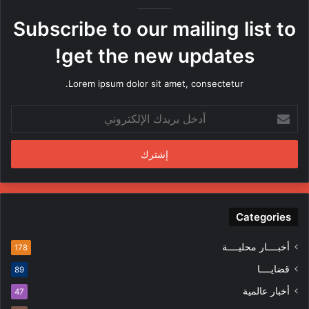
ر
ه
Subscribe to our mailing list to
ا
م
get the new updates!
ن
ق
Lorem ipsum dolor sit amet, consectetur.
ب
ل
أ
م
د
ن
خ
د
ل
س
ب
ي
ر
ن
ي
ف
د
Categories
ي
ك
ا
ا
ل
أخبــــار محليــــة
178
ل
م
قضايــــا
89
إ
ظ
ل
ا
أخبار عالمية
47
ك
ه