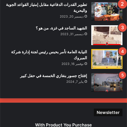
ف
تطوير القدرات الدفاعية مقابل إمتياز القواعد الجوية
ي
والبحرية
ح
ديسمبر 20, 2023
ا
د
الشهيد الساجد في غزة، من هو ؟
ث
ديسمبر 31, 2023
ا
ل
ا
النيابة العامة تأمر بحبس رئيس لجنة إدارة شركة
ع
المبروك
ت
نوفمبر 16, 2023
د
ا
إفتتاح جسور بنغازي الخمسة في حفل كبير
ء
يناير 7, 2024
ع
ل
ى
ع
ن
Newsletter
ا
ص
With Product You Purchase