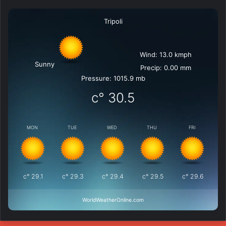
Tripoli
Wind: 13.0 kmph
Sunny
Precip: 0.00 mm
Pressure: 1015.9 mb
°c
30.5
MON
TUE
WED
THU
FRI
°c
29.1
°c
29.3
°c
29.4
°c
29.5
°c
29.6
WorldWeatherOnline.com