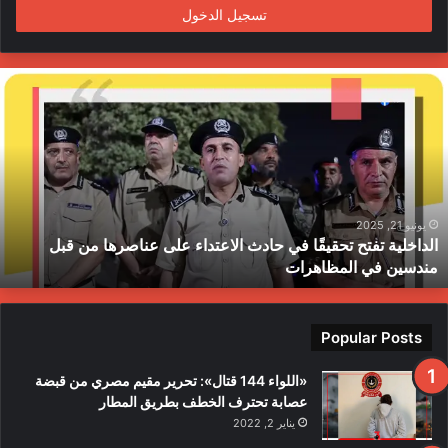
تسجيل الدخول
ا
ل
د
ا
خ
ل
ي
ة
يونيو 21, 2025
الداخلية تفتح تحقيقًا في حادث الاعتداء على عناصرها من قبل
ت
مندسين في المظاهرات
ف
ت
ح
ت
Popular Posts
ح
ق
«اللواء 144 قتال»: تحرير مقيم مصري من قبضة
ي
عصابة تحترف الخطف بطريق المطار
قً
يناير 2, 2022
ا