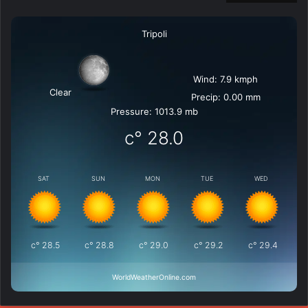
Tripoli
Wind: 7.9 kmph
Clear
Precip: 0.00 mm
Pressure: 1013.9 mb
°c
28.0
SAT
SUN
MON
TUE
WED
°c
28.5
°c
28.8
°c
29.0
°c
29.2
°c
29.4
WorldWeatherOnline.com