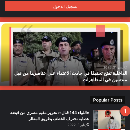
تسجيل الدخول
ا
ل
د
ا
خ
ل
ي
ة
يونيو 21, 2025
الداخلية تفتح تحقيقًا في حادث الاعتداء على عناصرها من قبل
ت
مندسين في المظاهرات
ف
ت
ح
ت
Popular Posts
ح
ق
«اللواء 144 قتال»: تحرير مقيم مصري من قبضة
ي
عصابة تحترف الخطف بطريق المطار
قً
يناير 2, 2022
ا