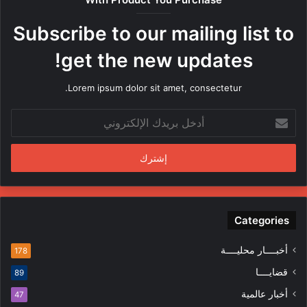
ر
ه
Subscribe to our mailing list to
ا
م
get the new updates!
ن
ق
Lorem ipsum dolor sit amet, consectetur.
ب
ل
أ
م
د
ن
خ
د
ل
س
ب
ي
ر
ن
ي
ف
د
Categories
ي
ك
ا
ا
ل
أخبــــار محليــــة
178
ل
م
قضايــــا
89
إ
ظ
ل
ا
أخبار عالمية
47
ك