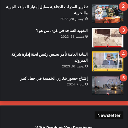
ف
تطوير القدرات الدفاعية مقابل إمتياز القواعد الجوية
ي
والبحرية
ح
ديسمبر 20, 2023
ا
د
الشهيد الساجد في غزة، من هو ؟
ث
ديسمبر 31, 2023
ا
ل
ا
النيابة العامة تأمر بحبس رئيس لجنة إدارة شركة
ع
المبروك
ت
نوفمبر 16, 2023
د
ا
إفتتاح جسور بنغازي الخمسة في حفل كبير
ء
يناير 7, 2024
ع
ل
ى
ع
ن
Newsletter
ا
ص
With Product You Purchase