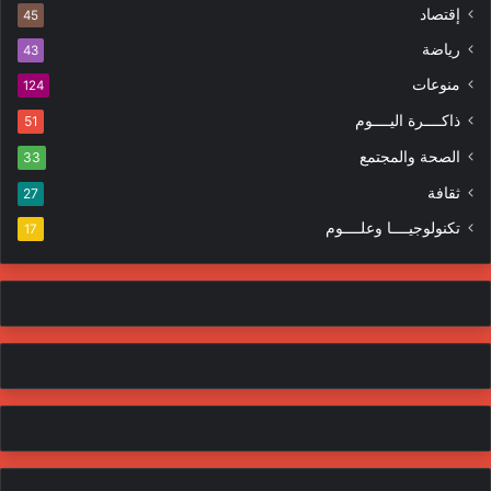
ه
إقتصاد
ت
45
ر
ر
ا
رياضة
43
و
ت
منوعات
ن
124
ي
ذاكــــرة اليــــوم
51
الصحة والمجتمع
33
ثقافة
27
تكنولوجيــــا وعلــــوم
17