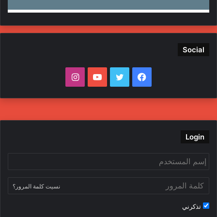
Social
ف
ت
ي
ا
ي
و
و
ن
س
ي
ت
س
ب
ت
ي
ت
Login
و
ر
و
ق
ك
ب
ر
نسيت كلمة المرور؟
ا
تذكرني
م