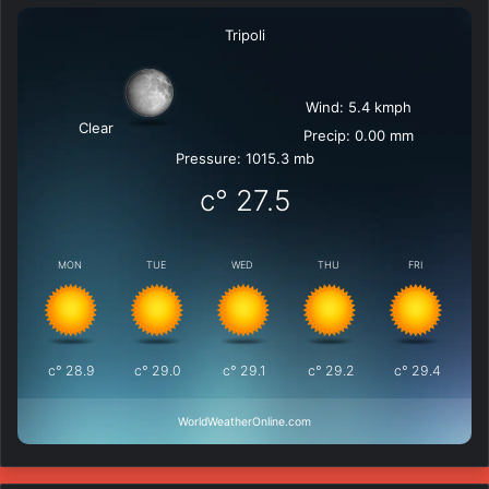
Tripoli
Wind: 5.4 kmph
Clear
Precip: 0.00 mm
Pressure: 1015.3 mb
°c
27.5
MON
TUE
WED
THU
FRI
°c
28.9
°c
29.0
°c
29.1
°c
29.2
°c
29.4
WorldWeatherOnline.com