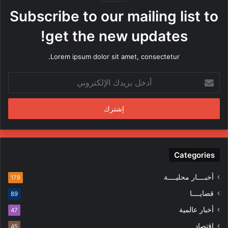
ه
Subscribe to our mailing list to
ا
م
get the new updates!
ن
ق
Lorem ipsum dolor sit amet, consectetur.
ب
ل
أ
م
د
ن
خ
د
ل
س
ب
ي
ر
ن
ي
ف
د
Categories
ي
ك
ا
ا
ل
أخبــــار محليــــة
178
ل
م
قضايــــا
89
إ
ظ
ل
ا
أخبار عالمية
47
ك
ه
إقتصاد
ت
45