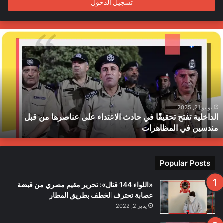
تسجيل الدخول
ا
ل
د
ا
خ
ل
ي
ة
يونيو 21, 2025
الداخلية تفتح تحقيقًا في حادث الاعتداء على عناصرها من قبل
ت
مندسين في المظاهرات
ف
ت
ح
ت
Popular Posts
ح
ق
«اللواء 144 قتال»: تحرير مقيم مصري من قبضة
ي
عصابة تحترف الخطف بطريق المطار
قً
يناير 2, 2022
ا
ف