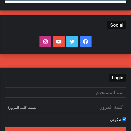
Social
ف
ت
ي
ا
ي
و
و
ن
س
ي
ت
س
ب
ت
ي
ت
Login
و
ر
و
ق
ك
ب
ر
نسيت كلمة المرور؟
ا
تذكرني
م