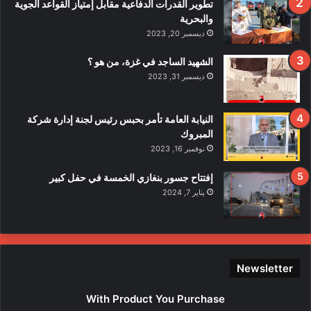
تطوير القدرات الدفاعية مقابل إمتياز القواعد الجوية
ي
والبحرية
ح
ديسمبر 20, 2023
ا
د
الشهيد الساجد في غزة، من هو ؟
ث
ديسمبر 31, 2023
ا
ل
ا
النيابة العامة تأمر بحبس رئيس لجنة إدارة شركة
ع
المبروك
ت
نوفمبر 16, 2023
د
ا
إفتتاح جسور بنغازي الخمسة في حفل كبير
ء
يناير 7, 2024
ع
ل
ى
ع
ن
Newsletter
ا
ص
With Product You Purchase
ر