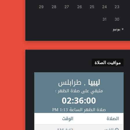
29
28
27
26
25
24
23
31
30
« يونيو
مواقيت الصلاة