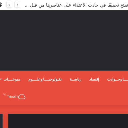
الداخلية تفتح تحقيقًا في حادث الاعتداء على عناصرها من قبل مندسين في المظاهرات
ـــا وحــوادث
إقتصاد
رياضــة
تكنولوجيــــا وعلــــوم
منوعــــات
℃
Tripoli