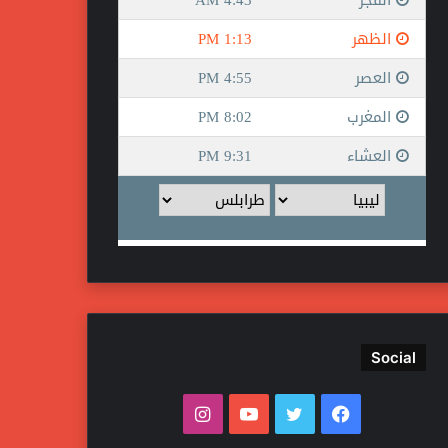
Social
ف
ت
ي
ا