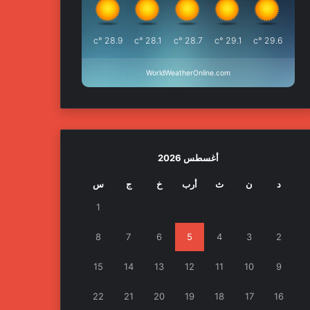
°c
28.9
°c
28.1
°c
28.7
°c
29.1
°c
29.6
WorldWeatherOnline.com
أغسطس 2026
د
ن
ث
أرب
خ
ج
س
1
8
7
6
5
4
3
2
15
14
13
12
11
10
9
22
21
20
19
18
17
16