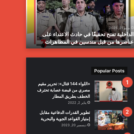
ز
ا
ل
م
يونيو 21, 2025
يونيو 21, 2025
ب
الداخلية تفتح تحقيقًا في حادث الاعتداء على
جهاز المبا
ا
عناصرها من قبل مندسين في المظاهرات
بمدينة طرا
ح
ث
ا
ل
ج
Popular Posts
ن
ا
«اللواء 144 قتال»: تحرير مقيم
ئ
مصري من قبضة عصابة تحترف
ي
الخطف بطريق المطار
ة
يناير 2, 2022
ي
ع
تطوير القدرات الدفاعية مقابل
ل
إمتياز القواعد الجوية والبحرية
ن
ديسمبر 20, 2023
ا