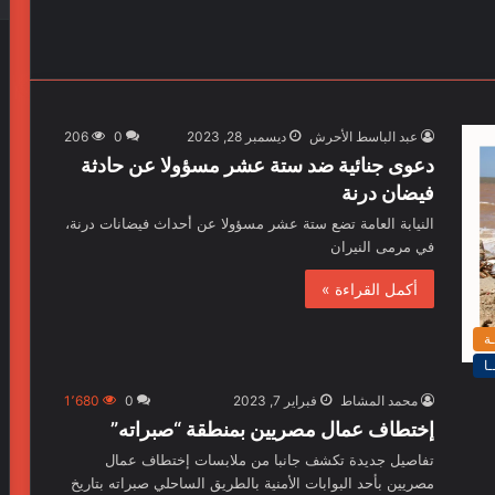
عبد الباسط الأحرش
ديسمبر 28, 2023
0
206
دعوى جنائية ضد ستة عشر مسؤولا عن حادثة
فيضان درنة
النيابة العامة تضع ستة عشر مسؤولا عن أحداث فيضانات درنة،
في مرمى النيران
أكمل القراءة »
ـة
ـا
محمد المشاط
فبراير 7, 2023
0
1٬680
إختطاف عمال مصريين بمنطقة “صبراته”
تفاصيل جديدة تكشف جانبا من ملابسات إختطاف عمال
مصريين بأحد البوابات الأمنية بالطريق الساحلي صبراته بتاريخ