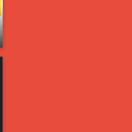
و
ا
ل
خ
و
ل
ن
ي
يونيو 21, 2025
ب
ة
اته
مسؤولون بالبيت الأبيض: ترامب يخشى من تحول
ا
ت
إيران لليبيا جديدة
ل
ف
ب
ت
ي
ح
ت
ت
ا
ح
ل
ق
أ
ي
ب
قً
ي
ا
ض
ف
:
ي
ت
ح
ر
ا
ا
د
م
ث