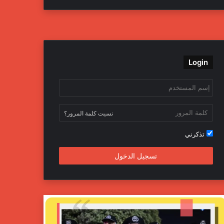
ي
و
و
ن
س
ي
ت
س
ب
ت
ي
ت
Login
و
ر
و
ق
ك
ب
ر
ا
نسيت كلمة المرور؟
م
تذكرني
تسجيل الدخول
ج
ه
ا