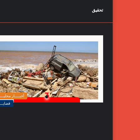
تحقيق
أخبــــار محليـــ
قضايـــ