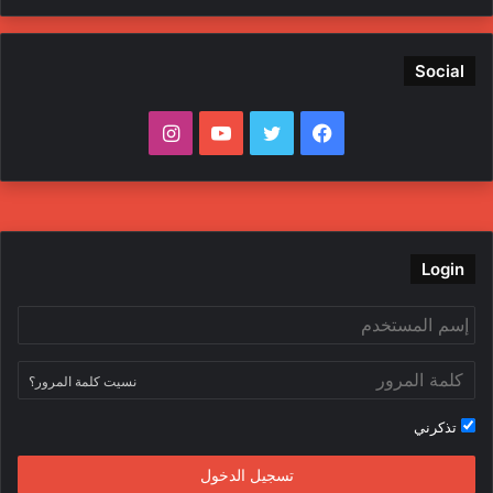
Social
ف
ت
ي
ا
ي
و
و
ن
س
ي
ت
س
ب
ت
ي
ت
Login
و
ر
و
ق
ك
ب
ر
نسيت كلمة المرور؟
ا
تذكرني
م
تسجيل الدخول