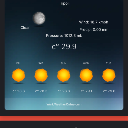
Tripoli
Wind: 18.7 kmph
Clear
Precip: 0.00 mm
Pressure: 1012.3 mb
°c
29.9
FRI
SAT
SUN
MON
TUE
°c
28.8
°c
28.3
°c
28.8
°c
29.1
°c
29.6
WorldWeatherOnline.com