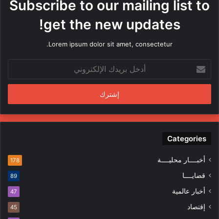
Subscribe to our mailing list to
ا
م
get the new updates!
ن
ق
Lorem ipsum dolor sit amet, consectetur.
ب
ل
أ
م
د
ن
خ
د
ل
س
ب
ي
ر
ن
ي
ف
د
Categories
ي
ك
ا
ا
ل
أخبــــار محليــــة
178
ل
م
قضايــــا
89
إ
ظ
ل
ا
أخبار عالمية
47
ك
ه
إقتصاد
ت
45
ر
ر