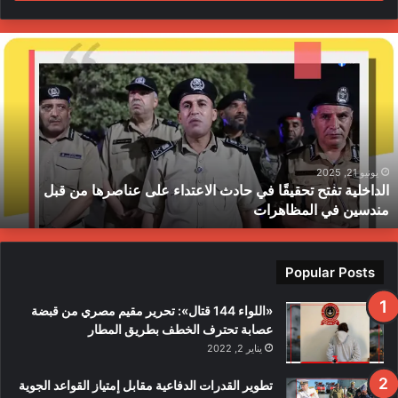
ا
ل
د
ا
خ
ل
ي
ة
يونيو 21, 2025
الداخلية تفتح تحقيقًا في حادث الاعتداء على عناصرها من قبل
ت
مندسين في المظاهرات
ف
ت
ح
ت
Popular Posts
ح
ق
«اللواء 144 قتال»: تحرير مقيم مصري من قبضة
ي
عصابة تحترف الخطف بطريق المطار
قً
يناير 2, 2022
ا
ف
تطوير القدرات الدفاعية مقابل إمتياز القواعد الجوية
ي