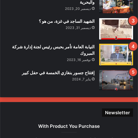
والبحرية
ح
ديسمبر 20, 2023
ا
د
الشهيد الساجد في غزة، من هو ؟
ث
ديسمبر 31, 2023
ا
ل
ا
النيابة العامة تأمر بحبس رئيس لجنة إدارة شركة
ع
المبروك
ت
نوفمبر 16, 2023
د
ا
إفتتاح جسور بنغازي الخمسة في حفل كبير
ء
يناير 7, 2024
ع
ل
ى
ع
ن
Newsletter
ا
ص
With Product You Purchase
ر
ه