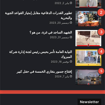
قً
يناير 2, 2022
ا
ف
تطوير القدرات الدفاعية مقابل إمتياز القواعد الجوية
ي
والبحرية
ح
ديسمبر 20, 2023
ا
د
الشهيد الساجد في غزة، من هو ؟
ث
ديسمبر 31, 2023
ا
ل
ا
النيابة العامة تأمر بحبس رئيس لجنة إدارة شركة
ع
المبروك
ت
نوفمبر 16, 2023
د
ا
إفتتاح جسور بنغازي الخمسة في حفل كبير
ء
يناير 7, 2024
ع
ل
ى
ع
ن
Newsletter
ا