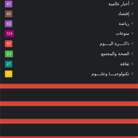
ل
ا
أخبار عالمية
47
ك
ه
إقتصاد
ت
45
ر
ر
ا
رياضة
43
و
ت
منوعات
ن
124
ي
ذاكــــرة اليــــوم
51
الصحة والمجتمع
33
ثقافة
27
تكنولوجيــــا وعلــــوم
17