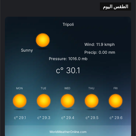
الطقس اليوم
Tripoli
Wind: 11.9 kmph
Sunny
Precip: 0.00 mm
Pressure: 1016.0 mb
°c
30.1
MON
TUE
WED
THU
FRI
°c
29.1
°c
29.3
°c
29.4
°c
29.5
°c
29.6
WorldWeatherOnline.com