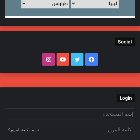
Social
ف
ت
ي
ا
ي
و
و
ن
س
ي
ت
س
ب
ت
ي
ت
Login
و
ر
و
ق
ك
ب
ر
نسيت كلمة المرور؟
ا