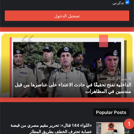
تذكرني
م
تسجيل الدخول
ا
ل
د
ا
خ
ل
ي
ة
يونيو 21, 2025
الداخلية تفتح تحقيقًا في حادث الاعتداء على عناصرها من قبل
ت
مندسين في المظاهرات
ف
ت
ح
ت
Popular Posts
ح
ق
«اللواء 144 قتال»: تحرير مقيم مصري من قبضة
ي
عصابة تحترف الخطف بطريق المطار