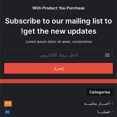
ص
With Product You Purchase
ر
ه
Subscribe to our mailing list to
ا
م
get the new updates!
ن
ق
Lorem ipsum dolor sit amet, consectetur.
ب
ل
أ
م
د
ن
خ
د
ل
س
ب
ي
ر
ن
ي
ف
د
Categories
ي
ك
ا
ا
ل
أخبــــار محليــــة
178
ل
م
قضايــــا
89
إ
ظ