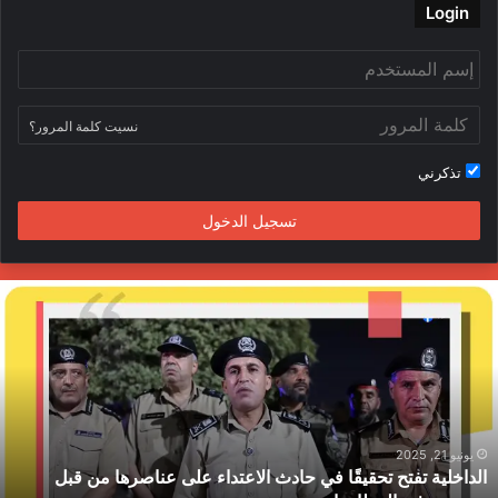
ب
ت
ي
ت
Login
و
ر
و
ق
ك
ب
ر
نسيت كلمة المرور؟
ا
تذكرني
م
تسجيل الدخول
ا
ل
د
ا
خ
ل
ي
ة
يونيو 21, 2025
الداخلية تفتح تحقيقًا في حادث الاعتداء على عناصرها من قبل
ت