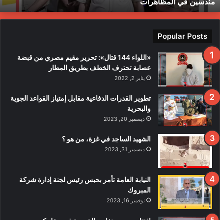
مندسين في المظاهرات
ف
ت
ح
ت
Popular Posts
ح
ق
«اللواء 144 قتال»: تحرير مقيم مصري من قبضة
ي
عصابة تحترف الخطف بطريق المطار
قً
يناير 2, 2022
ا
ف
تطوير القدرات الدفاعية مقابل إمتياز القواعد الجوية
ي
والبحرية
ح
ديسمبر 20, 2023
ا
د
الشهيد الساجد في غزة، من هو ؟
ث
ديسمبر 31, 2023
ا
ل
ا
النيابة العامة تأمر بحبس رئيس لجنة إدارة شركة
ع
المبروك
ت
نوفمبر 16, 2023
د
ا