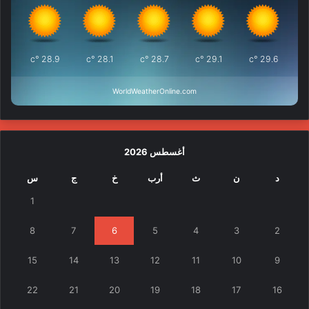
°c
28.9
°c
28.1
°c
28.7
°c
29.1
°c
29.6
WorldWeatherOnline.com
أغسطس 2026
د
ن
ث
أرب
خ
ج
س
1
8
7
6
5
4
3
2
15
14
13
12
11
10
9
22
21
20
19
18
17
16