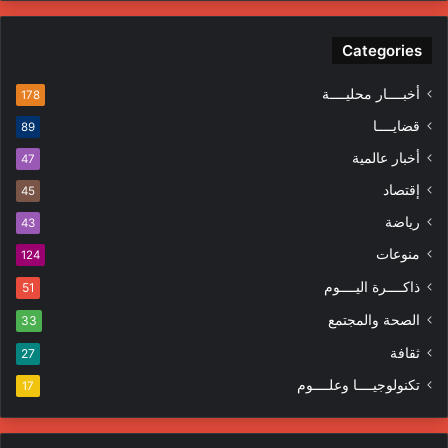
ر
ن
ي
ف
د
Categories
ي
ك
ا
ا
ل
أخبــــار محليــــة
178
ل
م
قضايــــا
89
إ
ظ
ل
ا
أخبار عالمية
47
ك
ه
إقتصاد
ت
45
ر
ر
ا
رياضة
43
و
ت
منوعات
ن
124
ي
ذاكــــرة اليــــوم
51
الصحة والمجتمع
33
ثقافة
27
تكنولوجيــــا وعلــــوم
17