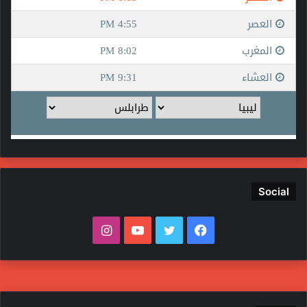
Social
ف
ت
ي
ا
ي
و
و
ن
س
ي
ت
س