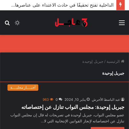
الداخلية تفتح تحقيقًا في حادث الاعتداء على عناصرها من قبل مندسين في المظاهرات
القائمة
الوضع
بح
المظلم
عن
الرئيسية
/
جبريل إوحيدة
جبريل إوحيدة
أخبــــار محليــــة
عبد الباسط الأحرش
يناير 10, 2024
0
963
جبريل إوحيدة: مجلس النواب تنازل عن إختصاصاته
عضو مجلس النواب، جبريل أوحيدة في تصريحات له قال إن مجلس النواب
تنازل عن اختصاصاته لإنجاز القوانين الإنتخابية التي لا…