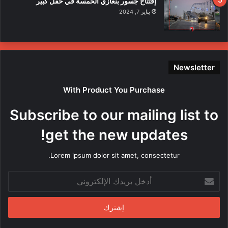
إفتتاح جسور بنغازي الخمسة في حفل كبير
ء
يناير 7, 2024
ع
ل
ى
ع
ن
Newsletter
ا
ص
With Product You Purchase
ر
ه
Subscribe to our mailing list to
ا
م
get the new updates!
ن
ق
Lorem ipsum dolor sit amet, consectetur.
ب
ل
أ
م
د
ن
خ
د
ل
س
ب
ي