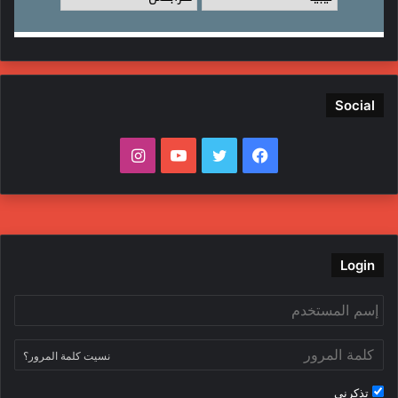
Social
ف
ت
ي
ا
ي
و
و
ن
س
ي
ت
س
ب
ت
ي
ت
Login
و
ر
و
ق
ك
ب
ر
نسيت كلمة المرور؟
ا
تذكرني