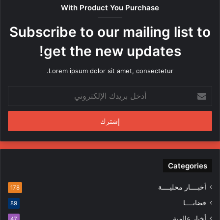
ص
With Product You Purchase
ر
ه
Subscribe to our mailing list to
ا
م
get the new updates!
ن
ق
Lorem ipsum dolor sit amet, consectetur.
ب
ل
أ
م
د
ن
خ
د
ل
س
ب
ي
ر
ن
ي
ف
د
Categories
ي
ك
ا
ا
ل
أخبــــار محليــــة
178
ل
م
قضايــــا
89
إ
ظ
ل
ا
أخبار عالمية
47