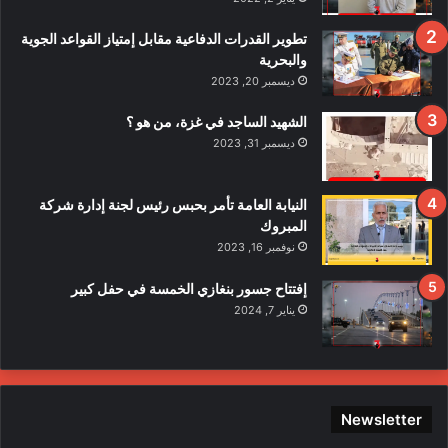
ا
ف
تطوير القدرات الدفاعية مقابل إمتياز القواعد الجوية
ي
والبحرية
ح
ديسمبر 20, 2023
ا
د
الشهيد الساجد في غزة، من هو ؟
ث
ديسمبر 31, 2023
ا
ل
ا
النيابة العامة تأمر بحبس رئيس لجنة إدارة شركة
ع
المبروك
ت
نوفمبر 16, 2023
د
ا
إفتتاح جسور بنغازي الخمسة في حفل كبير
ء
يناير 7, 2024
ع
ل
ى
ع
ن
Newsletter
ا