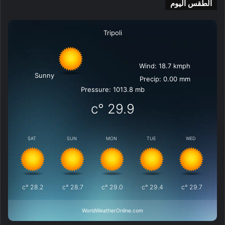
الطقس اليوم
Tripoli
Wind: 18.7 kmph
Sunny
Precip: 0.00 mm
Pressure: 1013.8 mb
°c
29.9
SAT
SUN
MON
TUE
WED
°c
28.2
°c
28.7
°c
29.0
°c
29.4
°c
29.7
WorldWeatherOnline.com