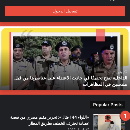
م
تسجيل الدخول
ا
ل
د
ا
خ
ل
ي
ة
يونيو 21, 2025
الداخلية تفتح تحقيقًا في حادث الاعتداء على عناصرها من قبل
ت
مندسين في المظاهرات
ف
ت
ح
ت
Popular Posts
ح
ق
«اللواء 144 قتال»: تحرير مقيم مصري من قبضة
ي
عصابة تحترف الخطف بطريق المطار
قً
يناير 2, 2022