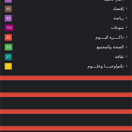
ك
ه
إقتصاد
ت
45
ر
ر
ا
رياضة
43
و
ت
منوعات
ن
124
ي
ذاكــــرة اليــــوم
51
الصحة والمجتمع
33
ثقافة
27
تكنولوجيــــا وعلــــوم
17