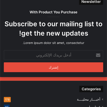
Newsletter
ا
ص
With Product You Purchase
ر
ه
Subscribe to our mailing list to
ا
م
get the new updates!
ن
ق
Lorem ipsum dolor sit amet, consectetur.
ب
ل
أ
م
د
ن
خ
د
ل
س
ب
ي
ر
ن
ي
ف
د
Categories
ي
ك
ا
ا
ل
أخبــــار محليــــة
178
ل
م
قضايــــا