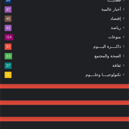
89
إ
ظ
ل
ا
أخبار عالمية
47
ك
ه
إقتصاد
ت
45
ر
ر
ا
رياضة
43
و
ت
منوعات
ن
124
ي
ذاكــــرة اليــــوم
51
الصحة والمجتمع
33
ثقافة
27
تكنولوجيــــا وعلــــوم
17