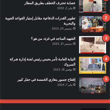
ي
عصابة تحترف الخطف بطريق المطار
قً
يناير 2, 2022
ا
ف
تطوير القدرات الدفاعية مقابل إمتياز القواعد الجوية
ي
والبحرية
ح
ديسمبر 20, 2023
ا
د
الشهيد الساجد في غزة، من هو ؟
ث
ديسمبر 31, 2023
ا
ل
ا
النيابة العامة تأمر بحبس رئيس لجنة إدارة شركة
ع
المبروك
ت
نوفمبر 16, 2023
د
ا
إفتتاح جسور بنغازي الخمسة في حفل كبير
ء
يناير 7, 2024
ع
ل
ى
ع
ن