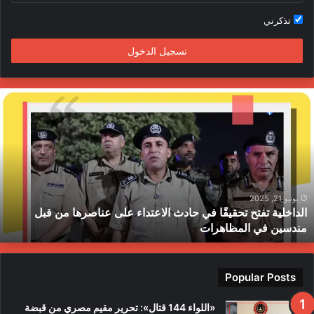
ا
تذكرني
م
تسجيل الدخول
ا
ل
د
ا
خ
ل
ي
ة
يونيو 21, 2025
الداخلية تفتح تحقيقًا في حادث الاعتداء على عناصرها من قبل
ت
مندسين في المظاهرات
ف
ت
ح
ت
Popular Posts
ح
ق
«اللواء 144 قتال»: تحرير مقيم مصري من قبضة