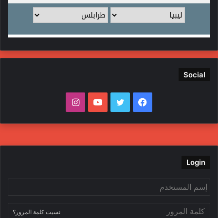
Social
ف
ت
ي
ا
ي
و
و
ن
س
ي
ت
س
ب
ت
ي
ت
Login
و
ر
و
ق
ك
ب
ر
نسيت كلمة المرور؟