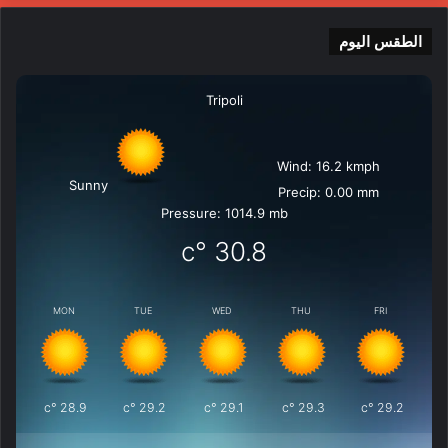
الطقس اليوم
Tripoli
Wind: 16.2 kmph
Sunny
Precip: 0.00 mm
Pressure: 1014.9 mb
°c
30.8
MON
TUE
WED
THU
FRI
°c
28.9
°c
29.2
°c
29.1
°c
29.3
°c
29.2