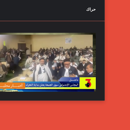
حراك
أخبــــار محليـــ