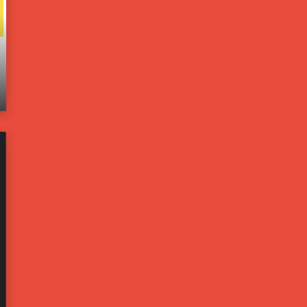
و
ا
ل
خ
و
ل
ن
ي
يونيو 21, 2025
ب
ة
اته
مسؤولون بالبيت الأبيض: ترامب يخشى من تحول
ا
ت
إيران لليبيا جديدة
ل
ف
ب
ت
ي
ح
ت
ت
ا
ح
ل
ق
أ
ي
ب
قً
ي
ا
ض
ف
:
ي
ت
ح
ر
ا
ا
د
م
ث