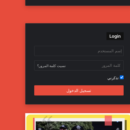
ي
و
و
ن
س
ي
ت
س
ب
ت
ي
ت
Login
و
ر
و
ق
ك
ب
ر
ا
نسيت كلمة المرور؟
م
تذكرني
تسجيل الدخول
ج
ه
ا