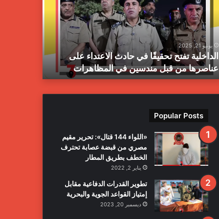
ز
ا
ل
م
يونيو 21, 2025
يونيو 21, 2025
ب
الداخلية تفتح تحقيقًا في حادث الاعتداء على
جهاز المبا
ا
عناصرها من قبل مندسين في المظاهرات
بمدينة طرا
ح
ث
ا
ل
ج
Popular Posts
ن
ا
«اللواء 144 قتال»: تحرير مقيم
ئ
مصري من قبضة عصابة تحترف
ي
الخطف بطريق المطار
ة
يناير 2, 2022
ي
ع
تطوير القدرات الدفاعية مقابل
ل
إمتياز القواعد الجوية والبحرية
ن
ديسمبر 20, 2023
ا