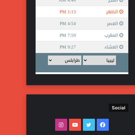
Social
ف
ت
ي
ا