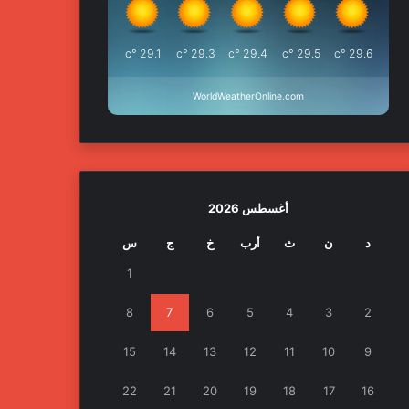
°c
29.1
°c
29.3
°c
29.4
°c
29.5
°c
29.6
WorldWeatherOnline.com
أغسطس 2026
د
ن
ث
أرب
خ
ج
س
1
8
7
6
5
4
3
2
15
14
13
12
11
10
9
22
21
20
19
18
17
16