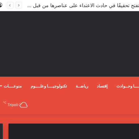
الأعور: اتفاقية ترسيم الحدود مع تركيا على طاولة النواب والاعتماد مرجّح
ـــا وحــوادث
إقتصاد
رياضــة
تكنولوجيــــا وعلــــوم
منوعــــات
℃
Tripoli