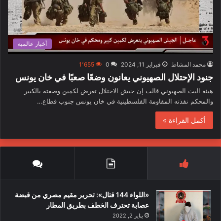
أخبار عالمية
محمد المشاط
فبراير 11, 2024
0
1٬655
جنود الإحتلال الصهيوني يعانون وضعًا صعبًا في خان يونس
هيئة البث الصهيوني قالت إن جيش الاحتلال تعرض لكمين وصفته بالكبير
والمحكم نفذته المقاومة الفلسطينية في خان يونس جنوب قطاع…
أكمل القراءة »
«اللواء 144 قتال»: تحرير مقيم مصري من قبضة
عصابة تحترف الخطف بطريق المطار
يناير 2, 2022