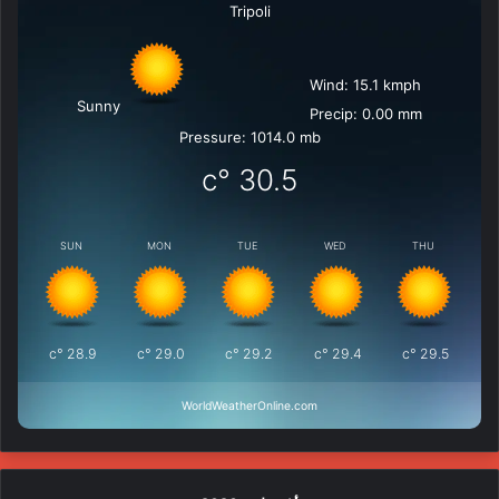
Tripoli
Wind: 15.1 kmph
Sunny
Precip: 0.00 mm
Pressure: 1014.0 mb
°c
30.5
SUN
MON
TUE
WED
THU
°c
28.9
°c
29.0
°c
29.2
°c
29.4
°c
29.5
WorldWeatherOnline.com