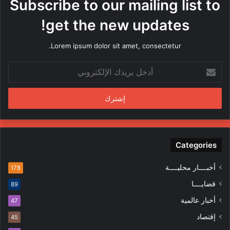
Subscribe to our mailing list to
ا
م
get the new updates!
ن
ق
Lorem ipsum dolor sit amet, consectetur.
ب
ل
أ
م
د
ن
خ
د
ل
س
ب
ي
ر
ن
ي
ف
د
Categories
ي
ك
ا
ا
ل
أخبــــار محليــــة
178
ل
م
قضايــــا
89
إ
ظ
ل
ا
أخبار عالمية
47
ك
ه
إقتصاد
ت
45
ر
ر