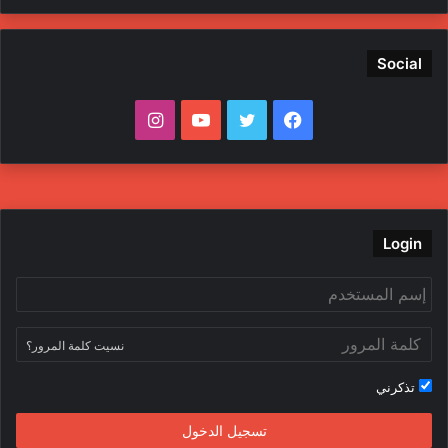
Social
ف
ت
ي
ا
ي
و
و
ن
س
ي
ت
س
ب
ت
ي
ت
Login
و
ر
و
ق
ك
ب
ر
نسيت كلمة المرور؟
ا
تذكرني
م
تسجيل الدخول