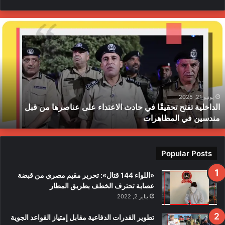
ا
ل
د
ا
خ
ل
ي
ة
يونيو 21, 2025
الداخلية تفتح تحقيقًا في حادث الاعتداء على عناصرها من قبل
ت
مندسين في المظاهرات
ف
ت
ح
ت
Popular Posts
ح
ق
«اللواء 144 قتال»: تحرير مقيم مصري من قبضة
ي
عصابة تحترف الخطف بطريق المطار
قً
يناير 2, 2022
ا
ف
تطوير القدرات الدفاعية مقابل إمتياز القواعد الجوية
ي