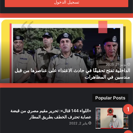
تسجيل الدخول
ا
ل
د
ا
خ
ل
ي
ة
يونيو 21, 2025
الداخلية تفتح تحقيقًا في حادث الاعتداء على عناصرها من قبل
ت
مندسين في المظاهرات
ف
ت
ح
ت
Popular Posts
ح
ق
«اللواء 144 قتال»: تحرير مقيم مصري من قبضة
ي
عصابة تحترف الخطف بطريق المطار
قً
يناير 2, 2022
ا