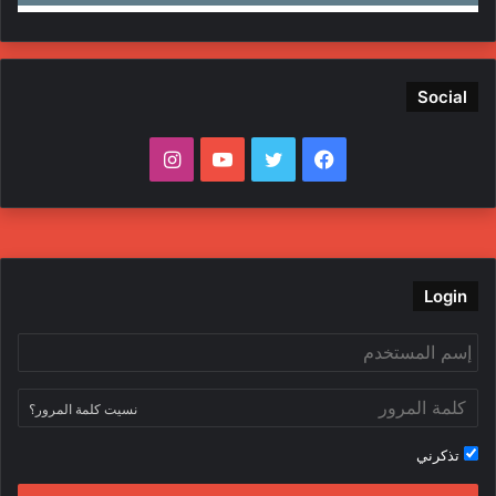
Social
ف
ت
ي
ا
ي
و
و
ن
س
ي
ت
س
ب
ت
ي
ت
Login
و
ر
و
ق
ك
ب
ر
نسيت كلمة المرور؟
ا
تذكرني
م