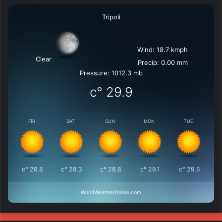
Tripoli
Wind: 18.7 kmph
Clear
Precip: 0.00 mm
Pressure: 1012.3 mb
°c
29.9
FRI
SAT
SUN
MON
TUE
°c
28.8
°c
28.3
°c
28.8
°c
29.1
°c
29.6
WorldWeatherOnline.com