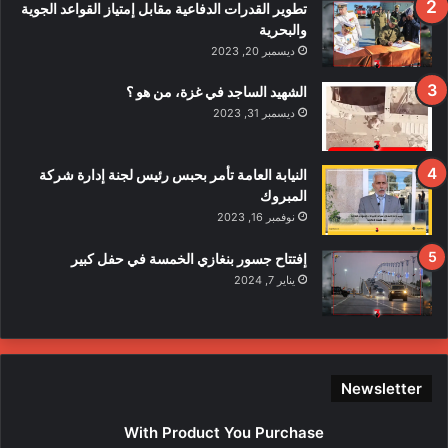
ف
تطوير القدرات الدفاعية مقابل إمتياز القواعد الجوية
ي
والبحرية
ح
ديسمبر 20, 2023
ا
د
الشهيد الساجد في غزة، من هو ؟
ث
ديسمبر 31, 2023
ا
ل
ا
النيابة العامة تأمر بحبس رئيس لجنة إدارة شركة
ع
المبروك
ت
نوفمبر 16, 2023
د
ا
إفتتاح جسور بنغازي الخمسة في حفل كبير
ء
يناير 7, 2024
ع
ل
ى
ع
ن
Newsletter
ا
ص
With Product You Purchase
ر