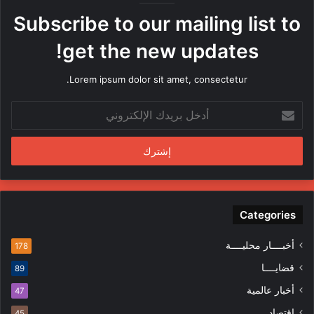
ه
Subscribe to our mailing list to
ا
م
get the new updates!
ن
ق
Lorem ipsum dolor sit amet, consectetur.
ب
ل
أ
م
د
ن
خ
د
ل
س
ب
ي
ر
ن
ي
ف
د
Categories
ي
ك
ا
ا
ل
أخبــــار محليــــة
178
ل
م
قضايــــا
89
إ
ظ
ل
ا
أخبار عالمية
47
ك
ه
إقتصاد
45