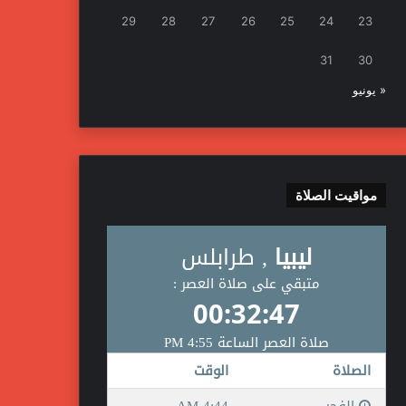
29
28
27
26
25
24
23
31
30
« يونيو
مواقيت الصلاة