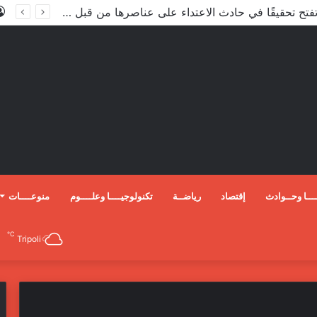
الأعور: اتفاقية ترسيم الحدود مع تركيا على طاولة النواب والاعتماد مرجّح
ـــا وحــوادث
إقتصاد
رياضــة
تكنولوجيــــا وعلــــوم
منوعــــات
℃
Tripoli