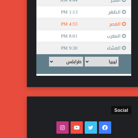
Social
ف
ت
ي
ا