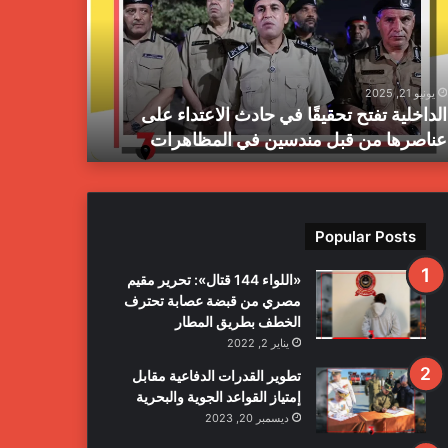
ز
ا
ل
م
يونيو 21, 2025
يونيو 21, 2025
ب
الداخلية تفتح تحقيقًا في حادث الاعتداء على
جهاز المبا
ا
عناصرها من قبل مندسين في المظاهرات
بمدينة طرا
ح
ث
ا
ل
ج
Popular Posts
ن
ا
«اللواء 144 قتال»: تحرير مقيم
ئ
مصري من قبضة عصابة تحترف
ي
الخطف بطريق المطار
ة
يناير 2, 2022
ي
ع
تطوير القدرات الدفاعية مقابل
ل
إمتياز القواعد الجوية والبحرية
ن
ديسمبر 20, 2023
ا