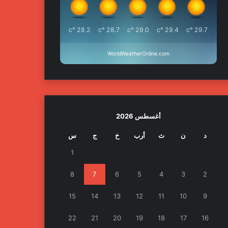
°c
28.2
°c
28.7
°c
29.0
°c
29.4
°c
29.7
WorldWeatherOnline.com
أغسطس 2026
د
ن
ث
أرب
خ
ج
س
1
8
7
6
5
4
3
2
15
14
13
12
11
10
9
22
21
20
19
18
17
16