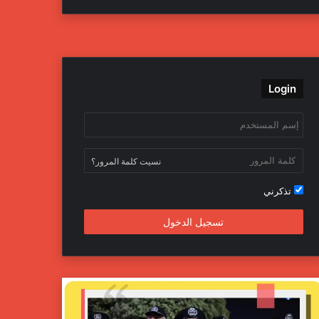
ي
و
و
ن
س
ي
ت
س
ب
ت
ي
ت
Login
و
ر
و
ق
ك
ب
ر
ا
نسيت كلمة المرور؟
م
تذكرني
تسجيل الدخول
ج
ه
ا