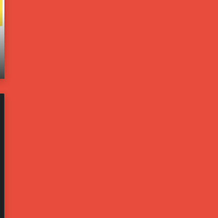
و
ا
ل
خ
و
ل
ن
ي
يونيو 21, 2025
ب
ة
اته
مسؤولون بالبيت الأبيض: ترامب يخشى من تحول
ا
ت
إيران لليبيا جديدة
ل
ف
ب
ت
ي
ح
ت
ت
ا
ح
ل
ق
أ
ي
ب
قً
ي
ا
ض
ف
:
ي
ت
ح
ر
ا
ا
د
م
ث