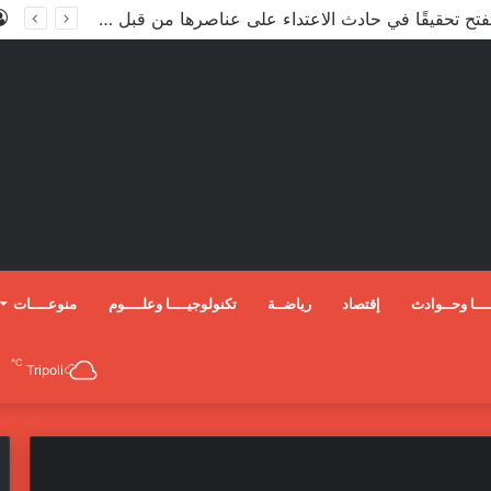
الأعور: اتفاقية ترسيم الحدود مع تركيا على طاولة النواب والاعتماد مرجّح
ـــا وحــوادث
إقتصاد
رياضــة
تكنولوجيــــا وعلــــوم
منوعــــات
℃
Tripoli