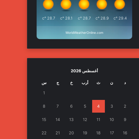
°c
28.7
°c
28.1
°c
28.7
°c
28.9
°c
29.4
WorldWeatherOnline.com
أغسطس 2026
د
ن
ث
أرب
خ
ج
س
1
8
7
6
5
4
3
2
15
14
13
12
11
10
9
22
21
20
19
18
17
16