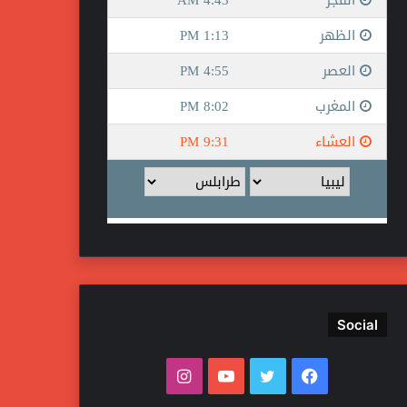
Social
ف
ت
ي
ا