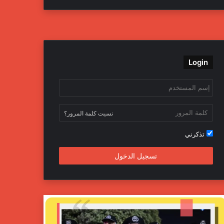
ي
و
و
ن
س
ي
ت
س
ب
ت
ي
ت
Login
و
ر
و
ق
ك
ب
ر
ا
نسيت كلمة المرور؟
م
تذكرني
تسجيل الدخول
ج
ه
ا