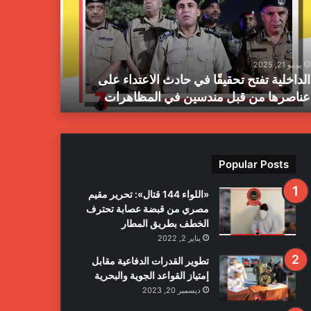
ز
ا
ل
م
يونيو 21, 2025
يونيو 21, 2025
ب
الداخلية تفتح تحقيقًا في حادث الاعتداء على
جهاز المبا
ا
عناصرها من قبل مندسين في المظاهرات
بمدينة طرا
ح
ث
ا
ل
ج
Popular Posts
ن
ا
«اللواء 144 قتال»: تحرير مقيم
ئ
مصري من قبضة عصابة تحترف
ي
الخطف بطريق المطار
ة
يناير 2, 2022
ي
ع
تطوير القدرات الدفاعية مقابل
ل
إمتياز القواعد الجوية والبحرية
ن
ديسمبر 20, 2023
ا