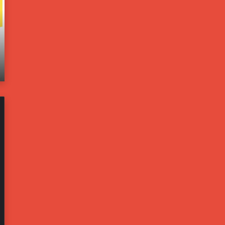
و
ا
ل
خ
و
ل
ن
ي
يونيو 21, 2025
ب
ة
اته
مسؤولون بالبيت الأبيض: ترامب يخشى من تحول
ا
ت
إيران لليبيا جديدة
ل
ف
ب
ت
ي
ح
ت
ت
ا
ح
ل
ق
أ
ي
ب
قً
ي
ا
ض
ف
:
ي
ت
ح
ر
ا
ا
د
م
ث