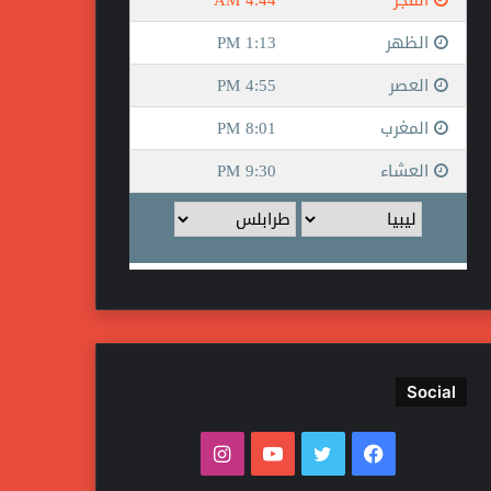
Social
ف
ت
ي
ا