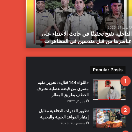
ز
ا
ل
م
يونيو 21, 2025
يونيو 21, 2025
ب
الداخلية تفتح تحقيقًا في حادث الاعتداء على
جهاز المبا
ا
عناصرها من قبل مندسين في المظاهرات
بمدينة طرا
ح
ث
ا
ل
ج
Popular Posts
ن
ا
«اللواء 144 قتال»: تحرير مقيم
ئ
مصري من قبضة عصابة تحترف
ي
الخطف بطريق المطار
ة
يناير 2, 2022
ي
ع
تطوير القدرات الدفاعية مقابل
ل
إمتياز القواعد الجوية والبحرية
ن
ديسمبر 20, 2023
ا