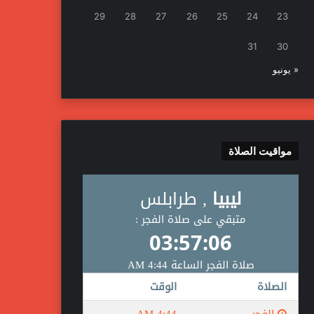
29
28
27
26
25
24
23
31
30
« يونيو
مواقيت الصلاة