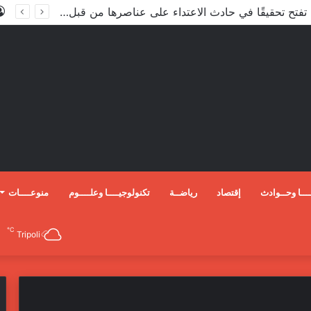
الداخلية تفتح تحقيقًا في حادث الاعتداء على عناصرها من قبل مندسين في المظاهرات
ـــا وحــوادث
إقتصاد
رياضــة
تكنولوجيــــا وعلــــوم
منوعــــات
℃
Tripoli