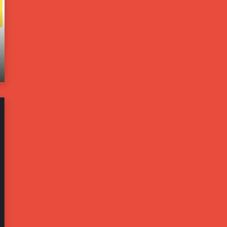
و
ا
ل
خ
و
ل
ن
ي
يونيو 21, 2025
ب
ة
اته
مسؤولون بالبيت الأبيض: ترامب يخشى من تحول
ا
ت
إيران لليبيا جديدة
ل
ف
ب
ت
ي
ح
ت
ت
ا
ح
ل
ق
أ
ي
ب
قً
ي
ا
ض
ف
:
ي
ت
ح
ر
ا
ا
د
م
ث