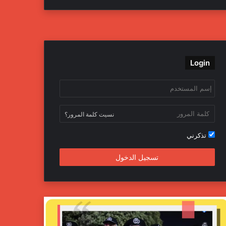
ي
و
و
ن
س
ي
ت
س
ب
ت
ي
ت
Login
و
ر
و
ق
ك
ب
ر
ا
نسيت كلمة المرور؟
م
تذكرني
تسجيل الدخول
ج
ه
ا