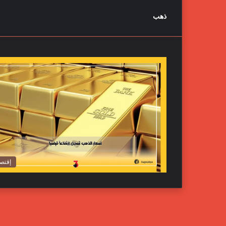
ذهب
إقتصا