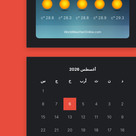
°c
28.8
°c
28.3
°c
28.8
°c
28.9
°c
29.3
WorldWeatherOnline.com
أغسطس 2026
د
ن
ث
أرب
خ
ج
س
1
8
7
6
5
4
3
2
15
14
13
12
11
10
9
22
21
20
19
18
17
16