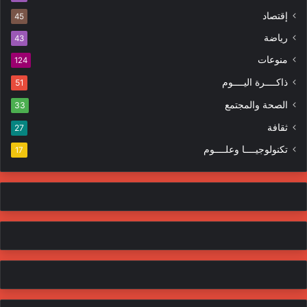
ك
ه
إقتصاد
ت
45
ر
ر
ا
رياضة
43
و
ت
منوعات
ن
124
ي
ذاكــــرة اليــــوم
51
الصحة والمجتمع
33
ثقافة
27
تكنولوجيــــا وعلــــوم
17