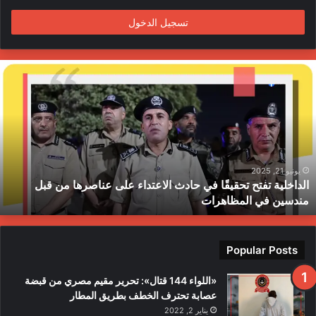
م
تسجيل الدخول
ا
ل
د
ا
خ
ل
ي
ة
يونيو 21, 2025
الداخلية تفتح تحقيقًا في حادث الاعتداء على عناصرها من قبل
ت
مندسين في المظاهرات
ف
ت
ح
ت
Popular Posts
ح
ق
«اللواء 144 قتال»: تحرير مقيم مصري من قبضة
ي
عصابة تحترف الخطف بطريق المطار
قً
يناير 2, 2022