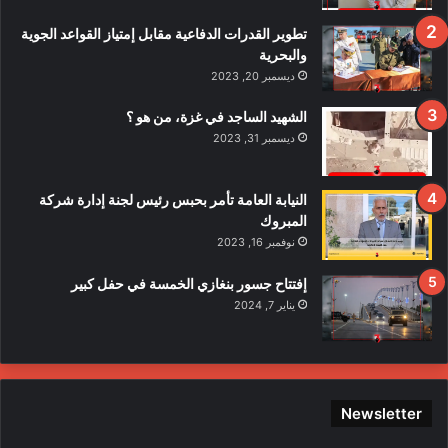
ا
ف
تطوير القدرات الدفاعية مقابل إمتياز القواعد الجوية
ي
والبحرية
ح
ديسمبر 20, 2023
ا
د
الشهيد الساجد في غزة، من هو ؟
ث
ديسمبر 31, 2023
ا
ل
ا
النيابة العامة تأمر بحبس رئيس لجنة إدارة شركة
ع
المبروك
ت
نوفمبر 16, 2023
د
ا
إفتتاح جسور بنغازي الخمسة في حفل كبير
ء
يناير 7, 2024
ع
ل
ى
ع
ن
Newsletter
ا
ص