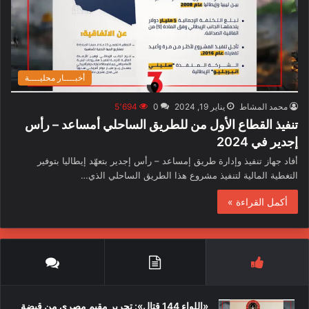
أخبــــار محليــــة
محمد المشاط
يناير 19, 2024
0
5٬694
تنفيذ القطاع الأول من للطريق الساحلي أمساعد – رأس
إجدير في 2024
أفاد جهاز تنفيذ وإدارة طريق إمساعد – رأس إجدير بتعهّد إيطاليا بتوفير
التغطية المالية لتنفيذ مشروع هذا الطريق الساحلي الذي…
أكمل القراءة »
«اللواء 144 قتال»: تحرير مقيم مصري من قبضة