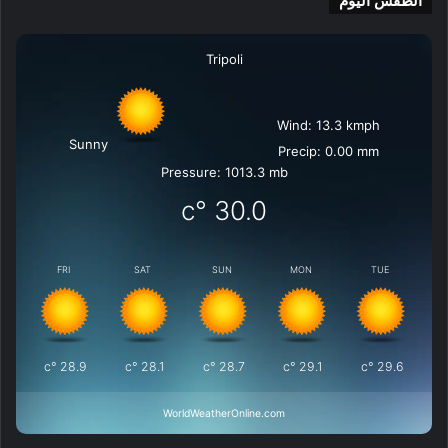
الطقس اليوم
Tripoli
Wind: 13.3 kmph
Sunny
Precip: 0.00 mm
Pressure: 1013.3 mb
°c
30.0
FRI
SAT
SUN
MON
TUE
°c
28.9
°c
28.1
°c
28.7
°c
29.1
°c
29.6
WorldWeatherOnline.com