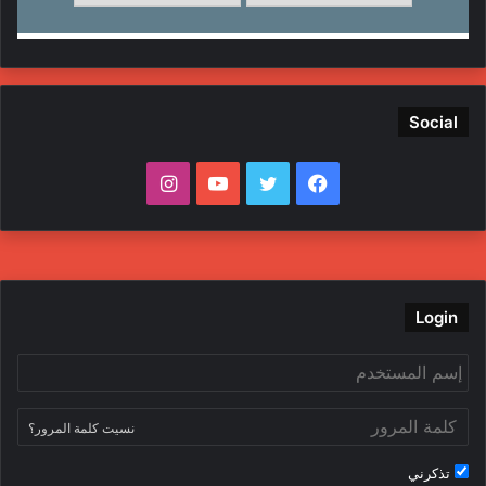
Social
ف
ت
ي
ا
ي
و
و
ن
س
ي
ت
س
ب
ت
ي
ت
Login
و
ر
و
ق
ك
ب
ر
نسيت كلمة المرور؟
ا
تذكرني