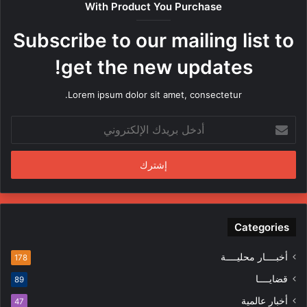
With Product You Purchase
ر
ه
Subscribe to our mailing list to
ا
م
get the new updates!
ن
ق
Lorem ipsum dolor sit amet, consectetur.
ب
ل
أ
م
د
ن
خ
د
ل
س
ب
ي
ر
ن
ي
ف
د
Categories
ي
ك
ا
ا
ل
أخبــــار محليــــة
178
ل
م
قضايــــا
89
إ
ظ
ل
ا
أخبار عالمية
47