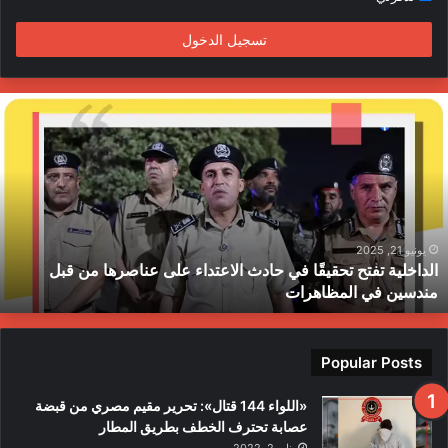
م
تسجيل الدخول
ا
ل
د
ا
خ
ل
ي
ة
يونيو 21, 2025
الداخلية تفتح تحقيقًا في حادث الاعتداء على عناصرها من قبل
ت
مندسين في المظاهرات
ف
ت
ح
ت
Popular Posts
ح
ق
«اللواء 144 قتال»: تحرير مقيم مصري من قبضة
ي
عصابة تحترف الخطف بطريق المطار
قً
يناير 2, 2022