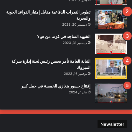
ا
ف
تطوير القدرات الدفاعية مقابل إمتياز القواعد الجوية
ي
والبحرية
ح
ديسمبر 20, 2023
ا
د
الشهيد الساجد في غزة، من هو ؟
ث
ديسمبر 31, 2023
ا
ل
ا
النيابة العامة تأمر بحبس رئيس لجنة إدارة شركة
ع
المبروك
ت
نوفمبر 16, 2023
د
ا
إفتتاح جسور بنغازي الخمسة في حفل كبير
ء
يناير 7, 2024
ع
ل
ى
ع
ن
Newsletter
ا