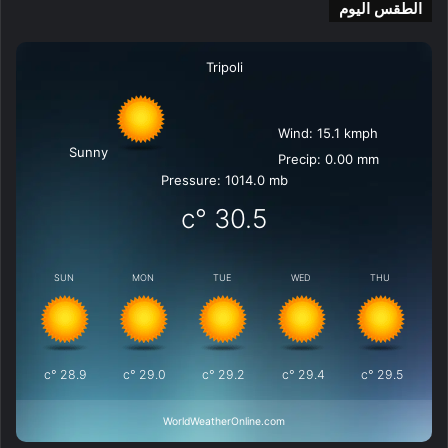
الطقس اليوم
Tripoli
Wind: 15.1 kmph
Sunny
Precip: 0.00 mm
Pressure: 1014.0 mb
°c
30.5
SUN
MON
TUE
WED
THU
°c
28.9
°c
29.0
°c
29.2
°c
29.4
°c
29.5
WorldWeatherOnline.com