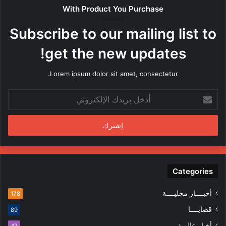
ص
With Product You Purchase
ر
ه
Subscribe to our mailing list to
ا
م
get the new updates!
ن
ق
Lorem ipsum dolor sit amet, consectetur.
ب
ل
أ
م
د
ن
خ
د
ل
س
ب
ي
ر
ن
ي
ف
د
Categories
ي
ك
ا
ا
ل
أخبــــار محليــــة
178
ل
م
قضايــــا
89
إ
ظ
ل
ا
أخبار عالمية
47