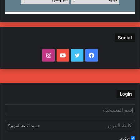
Social
ف
ت
ي
ا
ي
و
و
ن
س
ي
ت
س
ب
ت
ي
ت
Login
و
ر
و
ق
ك
ب
ر
نسيت كلمة المرور؟
ا
تذكرني