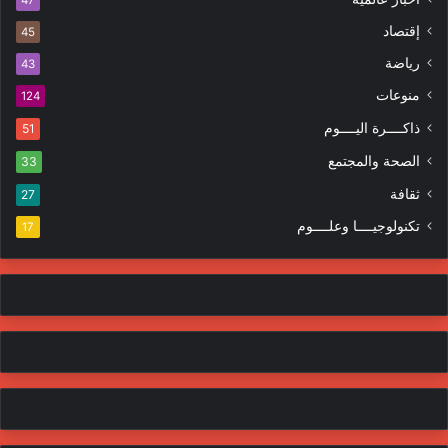
ك
ه
إقتصاد
ت
45
ر
ر
ا
رياضة
43
و
ت
منوعات
ن
124
ي
ذاكــــرة اليــــوم
51
الصحة والمجتمع
33
ثقافة
27
تكنولوجيــــا وعلــــوم
17