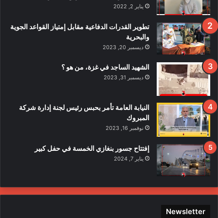
قً
يناير 2, 2022
ا
ف
تطوير القدرات الدفاعية مقابل إمتياز القواعد الجوية
ي
والبحرية
ح
ديسمبر 20, 2023
ا
د
الشهيد الساجد في غزة، من هو ؟
ث
ديسمبر 31, 2023
ا
ل
ا
النيابة العامة تأمر بحبس رئيس لجنة إدارة شركة
ع
المبروك
ت
نوفمبر 16, 2023
د
ا
إفتتاح جسور بنغازي الخمسة في حفل كبير
ء
يناير 7, 2024
ع
ل
ى
ع
ن
Newsletter
ا