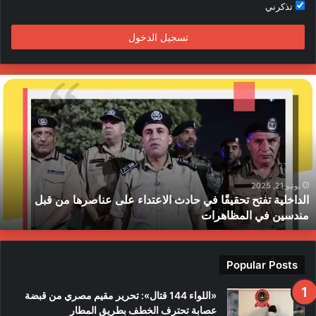
تذكرني
م
تسجيل الدخول
ا
ل
د
ا
خ
ل
ي
ة
يونيو 21, 2025
الداخلية تفتح تحقيقًا في حادث الاعتداء على عناصرها من قبل
ت
مندسين في المظاهرات
ف
ت
ح
ت
Popular Posts
ح
ق
«اللواء 144 قتال»: تحرير مقيم مصري من قبضة
ي
عصابة تحترف الخطف بطريق المطار