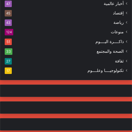
ل
ا
أخبار عالمية
47
ك
ه
إقتصاد
ت
45
ر
ر
ا
رياضة
43
و
ت
منوعات
ن
124
ي
ذاكــــرة اليــــوم
51
الصحة والمجتمع
33
ثقافة
27
تكنولوجيــــا وعلــــوم
17