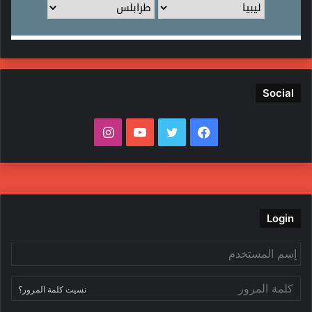
Social
ف
ت
ي
ا
ي
و
و
ن
س
ي
ت
س
ب
ت
ي
ت
Login
و
ر
و
ق
ك
ب
ر
نسيت كلمة المرور؟
ا