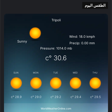
الطقس اليوم
Tripoli
Wind: 18.0 kmph
Sunny
Precip: 0.00 mm
Pressure: 1014.0 mb
°c
30.6
SUN
MON
TUE
WED
THU
°c
28.9
°c
29.0
°c
29.2
°c
29.4
°c
29.5
WorldWeatherOnline.com