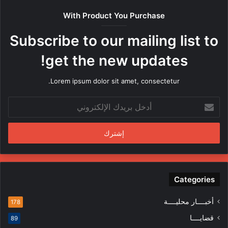
ص
With Product You Purchase
ر
ه
Subscribe to our mailing list to
ا
م
get the new updates!
ن
ق
Lorem ipsum dolor sit amet, consectetur.
ب
ل
أ
م
د
ن
خ
د
ل
س
ب
ي
ر
ن
ي
ف
د
Categories
ي
ك
ا
ا
ل
أخبــــار محليــــة
178
ل
م
قضايــــا
89
إ
ظ