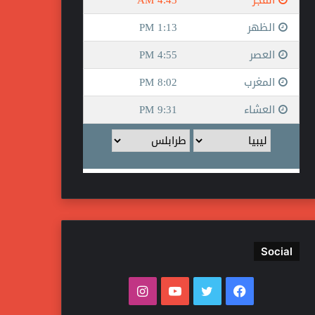
Social
ف
ت
ي
ا