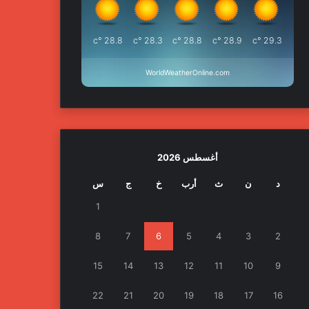
°c
28.8
°c
28.3
°c
28.8
°c
28.9
°c
29.3
WorldWeatherOnline.com
أغسطس 2026
د
ن
ث
أرب
خ
ج
س
1
8
7
6
5
4
3
2
15
14
13
12
11
10
9
22
21
20
19
18
17
16