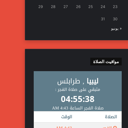
29
28
27
26
25
24
23
31
30
« يونيو
مواقيت الصلاة