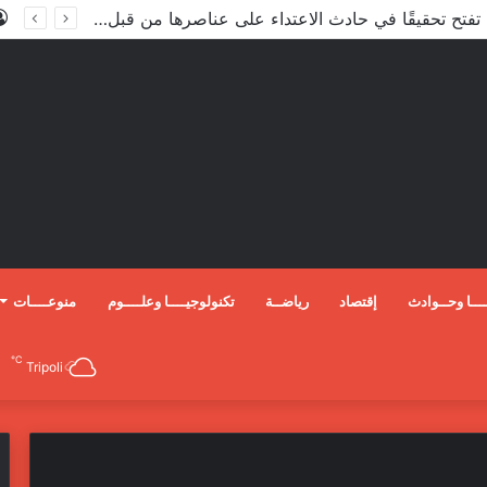
الأعور: اتفاقية ترسيم الحدود مع تركيا على طاولة النواب والاعتماد مرجّح
ـــا وحــوادث
إقتصاد
رياضــة
تكنولوجيــــا وعلــــوم
منوعــــات
℃
Tripoli