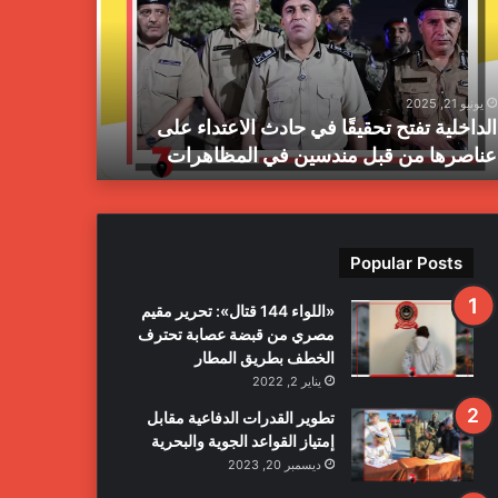
ز
ا
ل
م
يونيو 21, 2025
يونيو 21, 2025
ب
الداخلية تفتح تحقيقًا في حادث الاعتداء على
جهاز المبا
ا
عناصرها من قبل مندسين في المظاهرات
بمدينة طرا
ح
ث
ا
ل
ج
Popular Posts
ن
ا
«اللواء 144 قتال»: تحرير مقيم
ئ
مصري من قبضة عصابة تحترف
ي
الخطف بطريق المطار
ة
يناير 2, 2022
ي
ع
تطوير القدرات الدفاعية مقابل
ل
إمتياز القواعد الجوية والبحرية
ن
ديسمبر 20, 2023
ا