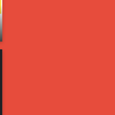
و
ا
ل
خ
و
ل
ن
ي
يونيو 21, 2025
ب
ة
اته
مسؤولون بالبيت الأبيض: ترامب يخشى من تحول
ا
ت
إيران لليبيا جديدة
ل
ف
ب
ت
ي
ح
ت
ت
ا
ح
ل
ق
أ
ي
ب
قً
ي
ا
ض
ف
:
ي
ت
ح
ر
ا
ا
د
م
ث