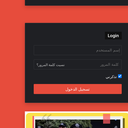
ي
و
و
ن
س
ي
ت
س
ب
ت
ي
ت
Login
و
ر
و
ق
ك
ب
ر
ا
نسيت كلمة المرور؟
م
تذكرني
تسجيل الدخول
ج
ه
ا