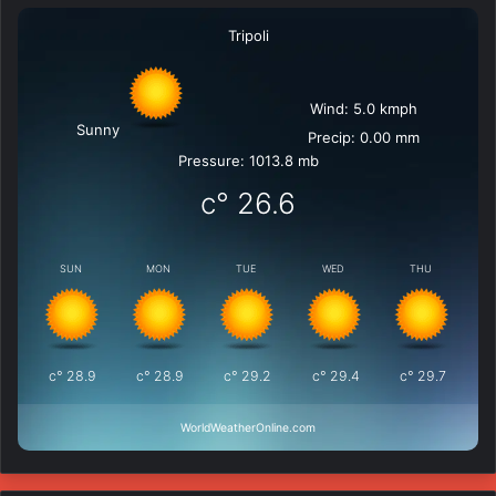
Tripoli
Wind: 5.0 kmph
Sunny
Precip: 0.00 mm
Pressure: 1013.8 mb
°c
26.6
SUN
MON
TUE
WED
THU
°c
28.9
°c
28.9
°c
29.2
°c
29.4
°c
29.7
WorldWeatherOnline.com