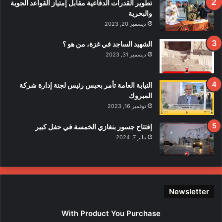
تطوير القدرات الدفاعية مقابل إمتياز القواعد الجوية
ي
والبحرية
ح
ديسمبر 20, 2023
ا
د
الشهيد الساجد في غزة، من هو ؟
ث
ديسمبر 31, 2023
ا
ل
ا
النيابة العامة تأمر بحبس رئيس لجنة إدارة شركة
ع
المبروك
ت
نوفمبر 16, 2023
د
ا
إفتتاح جسور بنغازي الخمسة في حفل كبير
ء
يناير 7, 2024
ع
ل
ى
ع
ن
Newsletter
ا
ص
With Product You Purchase
ر