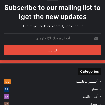
ه
Subscribe to our mailing list to
ا
م
get the new updates!
ن
ق
Lorem ipsum dolor sit amet, consectetur.
ب
ل
أ
م
د
ن
خ
د
ل
س
ب
ي
ر
ن
ي
ف
د
Categories
ي
ك
ا
ا
ل
أخبــــار محليــــة
178
ل
م
قضايــــا
89
إ
ظ
ل
ا
أخبار عالمية
47
ك
ه
إقتصاد
ت
45