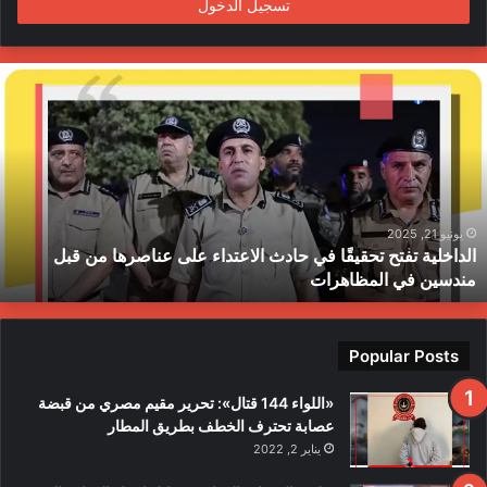
تسجيل الدخول
ا
ل
د
ا
خ
ل
ي
ة
يونيو 21, 2025
الداخلية تفتح تحقيقًا في حادث الاعتداء على عناصرها من قبل
ت
مندسين في المظاهرات
ف
ت
ح
ت
Popular Posts
ح
ق
«اللواء 144 قتال»: تحرير مقيم مصري من قبضة
ي
عصابة تحترف الخطف بطريق المطار
قً
يناير 2, 2022
ا
ف