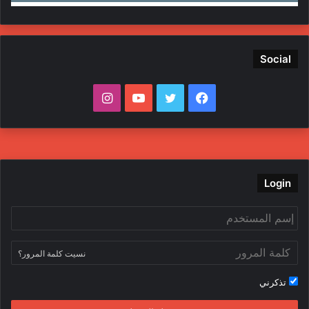
Social
ف
ت
ي
ا
ي
و
و
ن
س
ي
ت
س
ب
ت
ي
ت
Login
و
ر
و
ق
ك
ب
ر
نسيت كلمة المرور؟
ا
تذكرني
م