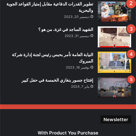
ف
تطوير القدرات الدفاعية مقابل إمتياز القواعد الجوية
ي
والبحرية
ح
ديسمبر 20, 2023
ا
د
الشهيد الساجد في غزة، من هو ؟
ث
ديسمبر 31, 2023
ا
ل
ا
النيابة العامة تأمر بحبس رئيس لجنة إدارة شركة
ع
المبروك
ت
نوفمبر 16, 2023
د
ا
إفتتاح جسور بنغازي الخمسة في حفل كبير
ء
يناير 7, 2024
ع
ل
ى
ع
ن
Newsletter
ا
ص
With Product You Purchase
ر