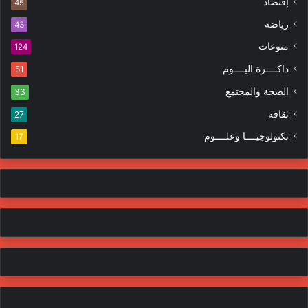
إقتصاد
ت
45
ر
ر
ا
رياضة
43
و
ت
منوعات
ن
124
ي
ذاكــــرة اليــــوم
51
الصحة والمجتمع
33
ثقافة
27
تكنولوجيــــا وعلــــوم
17