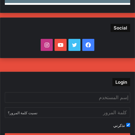
Social
ف
ت
ي
ا
ي
و
و
ن
س
ي
ت
س
ب
ت
ي
ت
Login
و
ر
و
ق
ك
ب
ر
نسيت كلمة المرور؟
ا
تذكرني
م