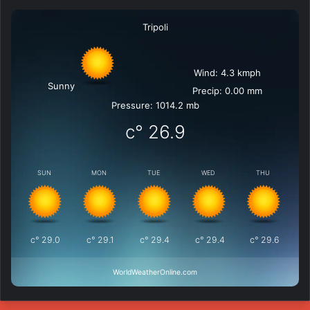
Tripoli
Wind: 4.3 kmph
Sunny
Precip: 0.00 mm
Pressure: 1014.2 mb
°c
26.9
SUN
MON
TUE
WED
THU
°c
29.0
°c
29.1
°c
29.4
°c
29.4
°c
29.6
WorldWeatherOnline.com