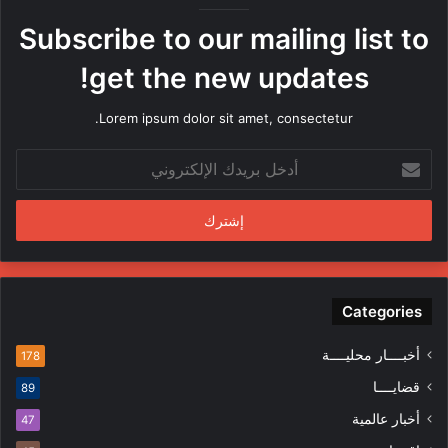
ه
Subscribe to our mailing list to
ا
م
get the new updates!
ن
ق
Lorem ipsum dolor sit amet, consectetur.
ب
ل
أ
م
د
ن
خ
د
ل
س
ب
ي
ر
ن
ي
ف
د
Categories
ي
ك
ا
ا
ل
أخبــــار محليــــة
178
ل
م
قضايــــا
89
إ
ظ
ل
ا
أخبار عالمية
47
ك
ه