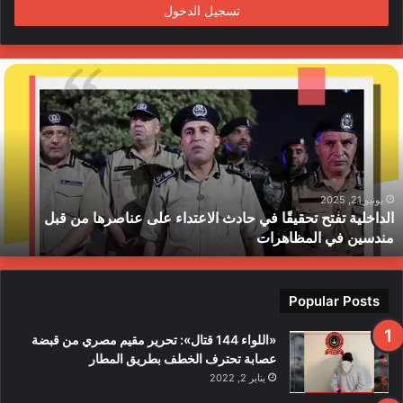
تسجيل الدخول
ا
ل
د
ا
خ
ل
ي
ة
يونيو 21, 2025
الداخلية تفتح تحقيقًا في حادث الاعتداء على عناصرها من قبل
ت
مندسين في المظاهرات
ف
ت
ح
ت
Popular Posts
ح
ق
«اللواء 144 قتال»: تحرير مقيم مصري من قبضة
ي
عصابة تحترف الخطف بطريق المطار
قً
يناير 2, 2022
ا