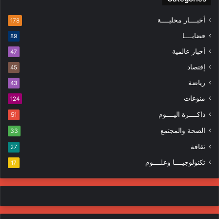
ك
ا
ا
ل
أخبــــار محليــــة
178
ل
م
قضايــــا
89
إ
ظ
ل
ا
أخبار عالمية
47
ك
ه
إقتصاد
ت
45
ر
ر
ا
رياضة
43
و
ت
منوعات
ن
124
ي
ذاكــــرة اليــــوم
51
الصحة والمجتمع
33
ثقافة
27
تكنولوجيــــا وعلــــوم
17