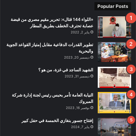
ت
Popular Posts
ح
ق
«اللواء 144 قتال»: تحرير مقيم مصري من قبضة
ي
عصابة تحترف الخطف بطريق المطار
قً
يناير 2, 2022
ا
ف
تطوير القدرات الدفاعية مقابل إمتياز القواعد الجوية
ي
والبحرية
ح
ديسمبر 20, 2023
ا
د
الشهيد الساجد في غزة، من هو ؟
ث
ديسمبر 31, 2023
ا
ل
ا
النيابة العامة تأمر بحبس رئيس لجنة إدارة شركة
ع
المبروك
ت
نوفمبر 16, 2023
د
ا
إفتتاح جسور بنغازي الخمسة في حفل كبير
ء
يناير 7, 2024
ع