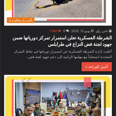
أخبــــار محليــــة
ناجي زوَّي
يونيو 12, 2025
0
1٬685
الشرطة العسكرية تعلن استمرار تمركز دورياتها ضمن
جهود لجنة فض النزاع في طرابلس
أعلنت إدارة الشرطة العسكرية عن استمرار دورياتها في نقاط التمركز
المحددة انسجاماً مع مهامها الرامية إلى دعم جهود لجنة فض…
أكمل القراءة »