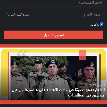
ك
ب
ر
نسيت كلمة المرور؟
ا
تذكرني
م
تسجيل الدخول
ا
ل
د
ا
خ
ل
ي
ة
يونيو 21, 2025
الداخلية تفتح تحقيقًا في حادث الاعتداء على عناصرها من قبل
ت
مندسين في المظاهرات
ف
ت
ح