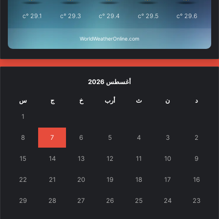
°c
29.1
°c
29.3
°c
29.4
°c
29.5
°c
29.6
WorldWeatherOnline.com
أغسطس 2026
د
ن
ث
أرب
خ
ج
س
1
8
7
6
5
4
3
2
15
14
13
12
11
10
9
22
21
20
19
18
17
16
29
28
27
26
25
24
23