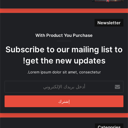
ل
ى
ع
ن
Newsletter
ا
ص
With Product You Purchase
ر
ه
Subscribe to our mailing list to
ا
م
get the new updates!
ن
ق
Lorem ipsum dolor sit amet, consectetur.
ب
ل
أ
م
د
ن
خ
د
ل
س
ب
ي
ر
ن
ي
ف
د
Categories
ي