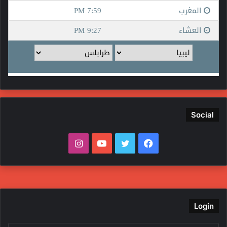
Social
ف
ت
ي
ا
ي
و
و
ن
س
ي
ت
س
ب
ت
ي
ت
Login
و
ر
و
ق