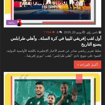
رياضة
ناجي زوَّي
يونيو 20, 2025
0
1٬704
أول لقب إفريقي لليبيا في كرة السلة.. وأهلي طرابلس
يصنع التاريخ
سلط تقرير رياضي صادر عن قسم الأخبار الإنجليزية باللجنة الأولمبية الدولية،
الضوء على تتويج نادي “أهلي طرابلس” بلقب “دوري إفريقيا…
أكمل القراءة »