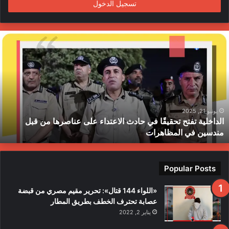
تسجيل الدخول
ا
ل
د
ا
خ
ل
ي
ة
يونيو 21, 2025
الداخلية تفتح تحقيقًا في حادث الاعتداء على عناصرها من قبل
ت
مندسين في المظاهرات
ف
ت
ح
ت
Popular Posts
ح
ق
«اللواء 144 قتال»: تحرير مقيم مصري من قبضة
ي
عصابة تحترف الخطف بطريق المطار
قً
يناير 2, 2022
ا