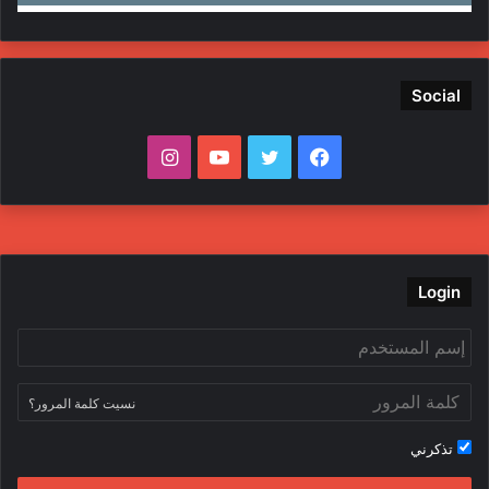
Social
ف
ت
ي
ا
ي
و
و
ن
س
ي
ت
س
ب
ت
ي
ت
Login
و
ر
و
ق
ك
ب
ر
نسيت كلمة المرور؟
ا
تذكرني
م