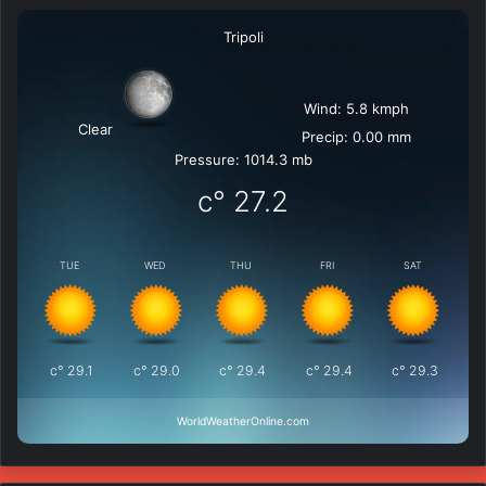
Tripoli
Wind: 5.8 kmph
Clear
Precip: 0.00 mm
Pressure: 1014.3 mb
°c
27.2
TUE
WED
THU
FRI
SAT
°c
29.1
°c
29.0
°c
29.4
°c
29.4
°c
29.3
WorldWeatherOnline.com