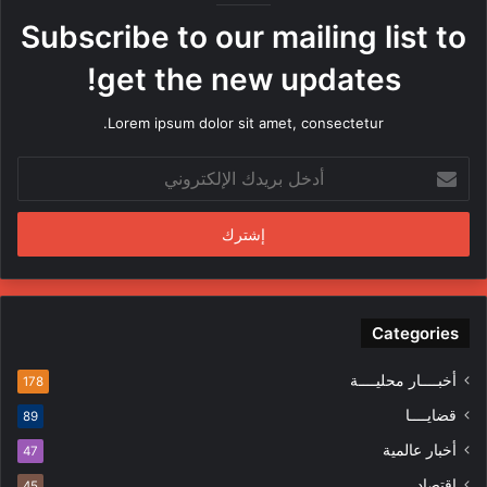
ه
Subscribe to our mailing list to
ا
م
get the new updates!
ن
ق
Lorem ipsum dolor sit amet, consectetur.
ب
ل
أ
م
د
ن
خ
د
ل
س
ب
ي
ر
ن
ي
ف
د
Categories
ي
ك
ا
ا
ل
أخبــــار محليــــة
178
ل
م
قضايــــا
89
إ
ظ
ل
ا
أخبار عالمية
47
ك
ه
إقتصاد
45