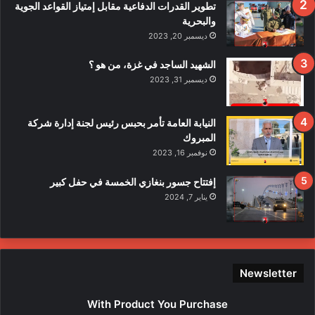
ف
تطوير القدرات الدفاعية مقابل إمتياز القواعد الجوية
ي
والبحرية
ح
ديسمبر 20, 2023
ا
د
الشهيد الساجد في غزة، من هو ؟
ث
ديسمبر 31, 2023
ا
ل
ا
النيابة العامة تأمر بحبس رئيس لجنة إدارة شركة
ع
المبروك
ت
نوفمبر 16, 2023
د
ا
إفتتاح جسور بنغازي الخمسة في حفل كبير
ء
يناير 7, 2024
ع
ل
ى
ع
ن
Newsletter
ا
ص
With Product You Purchase
ر