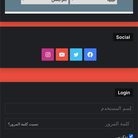
Social
ف
ت
ي
ا
ي
و
و
ن
س
ي
ت
س
ب
ت
ي
ت
Login
و
ر
و
ق
ك
ب
ر
نسيت كلمة المرور؟
ا
تذكرني