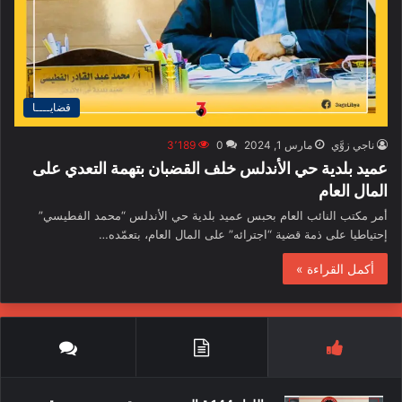
قضايــــا
ناجي زوَّي
مارس 1, 2024
0
3٬189
عميد بلدية حي الأندلس خلف القضبان بتهمة التعدي على
المال العام
أمر مكتب النائب العام بحبس عميد بلدية حي الأندلس “محمد الفطيسي”
إحتياطيا على ذمة قضية “اجترائه” على المال العام، بتعمّده…
أكمل القراءة »