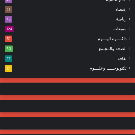
ك
ه
إقتصاد
ت
45
ر
ر
ا
رياضة
43
و
ت
منوعات
ن
124
ي
ذاكــــرة اليــــوم
51
الصحة والمجتمع
33
ثقافة
27
تكنولوجيــــا وعلــــوم
17