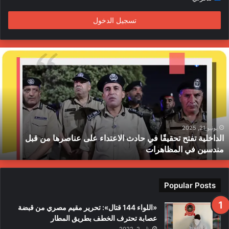
م
تسجيل الدخول
ا
ل
د
ا
خ
ل
ي
ة
يونيو 21, 2025
الداخلية تفتح تحقيقًا في حادث الاعتداء على عناصرها من قبل
ت
مندسين في المظاهرات
ف
ت
ح
ت
Popular Posts
ح
ق
«اللواء 144 قتال»: تحرير مقيم مصري من قبضة
ي
عصابة تحترف الخطف بطريق المطار
قً
يناير 2, 2022