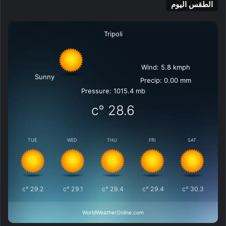
الطقس اليوم
Tripoli
Wind: 5.8 kmph
Sunny
Precip: 0.00 mm
Pressure: 1015.4 mb
°c
28.6
TUE
WED
THU
FRI
SAT
°c
29.2
°c
29.1
°c
29.4
°c
29.4
°c
30.3
WorldWeatherOnline.com