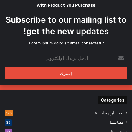
ص
With Product You Purchase
ر
ه
Subscribe to our mailing list to
ا
م
get the new updates!
ن
ق
Lorem ipsum dolor sit amet, consectetur.
ب
ل
أ
م
د
ن
خ
د
ل
س
ب
ي
ر
ن
ي
ف
د
Categories
ي
ك
ا
ا
ل
أخبــــار محليــــة
178
ل
م
قضايــــا
89
إ
ظ
ل
ا
أخبار عالمية
47