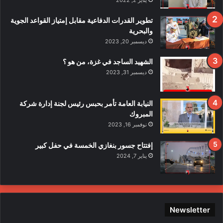
ا
ف
تطوير القدرات الدفاعية مقابل إمتياز القواعد الجوية
ي
والبحرية
ح
ديسمبر 20, 2023
ا
د
الشهيد الساجد في غزة، من هو ؟
ث
ديسمبر 31, 2023
ا
ل
ا
النيابة العامة تأمر بحبس رئيس لجنة إدارة شركة
ع
المبروك
ت
نوفمبر 16, 2023
د
ا
إفتتاح جسور بنغازي الخمسة في حفل كبير
ء
يناير 7, 2024
ع
ل
ى
ع
ن
Newsletter
ا