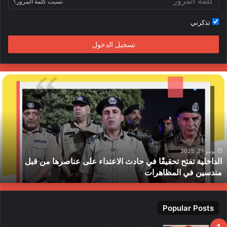
نسيت كلمة المرور؟
ا
تذكرني
م
تسجيل الدخول
ا
ل
د
ا
خ
ل
ي
ة
يونيو 21, 2025
الداخلية تفتح تحقيقًا في حادث الاعتداء على عناصرها من قبل
ت
مندسين في المظاهرات
ف
ت
ح
ت
Popular Posts
ح
ق