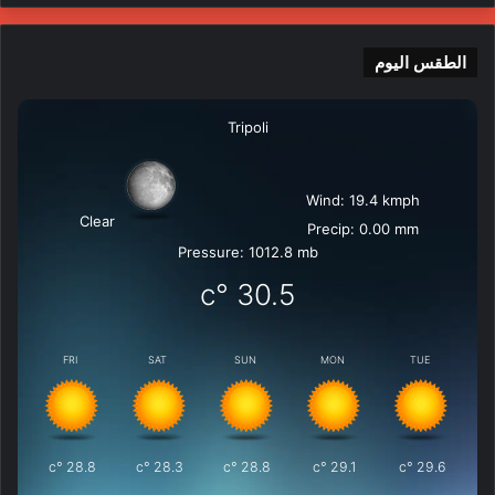
الطقس اليوم
Tripoli
Wind: 19.4 kmph
Clear
Precip: 0.00 mm
Pressure: 1012.8 mb
°c
30.5
FRI
SAT
SUN
MON
TUE
°c
28.8
°c
28.3
°c
28.8
°c
29.1
°c
29.6