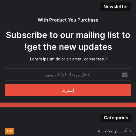
ن
Newsletter
ا
ص
With Product You Purchase
ر
ه
Subscribe to our mailing list to
ا
م
get the new updates!
ن
ق
Lorem ipsum dolor sit amet, consectetur.
ب
ل
أ
م
د
ن
خ
د
ل
س
ب
ي
ر
ن
ي
ف
د
Categories
ي
ك
ا
ا
ل
أخبــــار محليــــة
178
ل