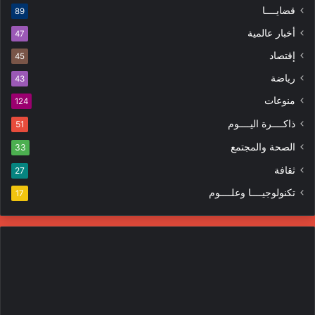
م
قضايــــا
89
إ
ظ
ل
ا
أخبار عالمية
47
ك
ه
إقتصاد
ت
45
ر
ر
ا
رياضة
43
و
ت
منوعات
ن
124
ي
ذاكــــرة اليــــوم
51
الصحة والمجتمع
33
ثقافة
27
تكنولوجيــــا وعلــــوم
17