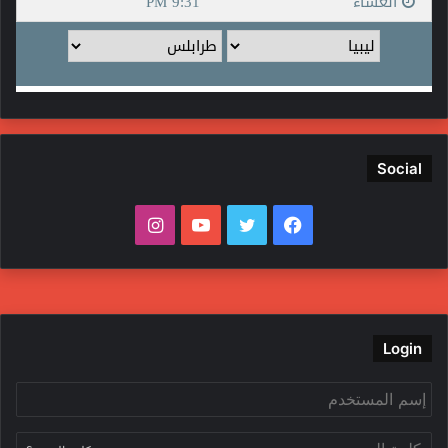
Social
ف
ت
ي
ا
ي
و
و
ن
س
ي
ت
س
ب
ت
ي
ت
Login
و
ر
و
ق
ك
ب
ر