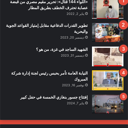
«اللواء 144 قتال»: تحرير مقيم مصري من قبضة
ي
عصابة تحترف الخطف بطريق المطار
قً
يناير 2, 2022
ا
ف
تطوير القدرات الدفاعية مقابل إمتياز القواعد الجوية
ي
والبحرية
ح
ديسمبر 20, 2023
ا
د
الشهيد الساجد في غزة، من هو ؟
ث
ديسمبر 31, 2023
ا
ل
ا
النيابة العامة تأمر بحبس رئيس لجنة إدارة شركة
ع
المبروك
ت
نوفمبر 16, 2023
د
ا
إفتتاح جسور بنغازي الخمسة في حفل كبير
ء
يناير 7, 2024
ع
ل
ى
ع