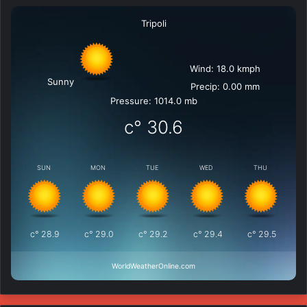
Tripoli
Wind: 18.0 kmph
Sunny
Precip: 0.00 mm
Pressure: 1014.0 mb
°c
30.6
SUN
MON
TUE
WED
THU
°c
28.9
°c
29.0
°c
29.2
°c
29.4
°c
29.5
WorldWeatherOnline.com