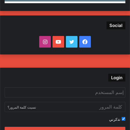
Social
ف
ت
ي
ا
ي
و
و
ن
س
ي
ت
س
ب
ت
ي
ت
Login
و
ر
و
ق
ك
ب
ر
نسيت كلمة المرور؟
ا
تذكرني
م