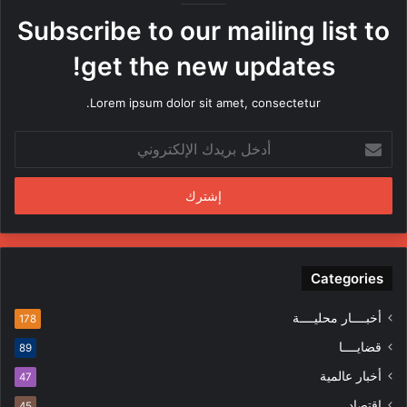
ه
Subscribe to our mailing list to
ا
م
get the new updates!
ن
ق
Lorem ipsum dolor sit amet, consectetur.
ب
ل
أ
م
د
ن
خ
د
ل
س
ب
ي
ر
ن
ي
ف
د
Categories
ي
ك
ا
ا
ل
أخبــــار محليــــة
178
ل
م
قضايــــا
89
إ
ظ
ل
ا
أخبار عالمية
47
ك
ه
إقتصاد
45