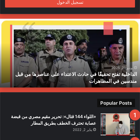
تسجيل الدخول
ا
ل
د
ا
خ
ل
ي
ة
يونيو 21, 2025
الداخلية تفتح تحقيقًا في حادث الاعتداء على عناصرها من قبل
ت
مندسين في المظاهرات
ف
ت
ح
ت
Popular Posts
ح
ق
«اللواء 144 قتال»: تحرير مقيم مصري من قبضة
ي
عصابة تحترف الخطف بطريق المطار
قً
يناير 2, 2022
ا