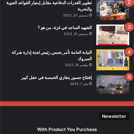
ف
تطوير القدرات الدفاعية مقابل إمتياز القواعد الجوية
ي
والبحرية
ح
ديسمبر 20, 2023
ا
د
الشهيد الساجد في غزة، من هو ؟
ث
ديسمبر 31, 2023
ا
ل
ا
النيابة العامة تأمر بحبس رئيس لجنة إدارة شركة
ع
المبروك
ت
نوفمبر 16, 2023
د
ا
إفتتاح جسور بنغازي الخمسة في حفل كبير
ء
يناير 7, 2024
ع
ل
ى
ع
ن
Newsletter
ا
ص
With Product You Purchase
ر