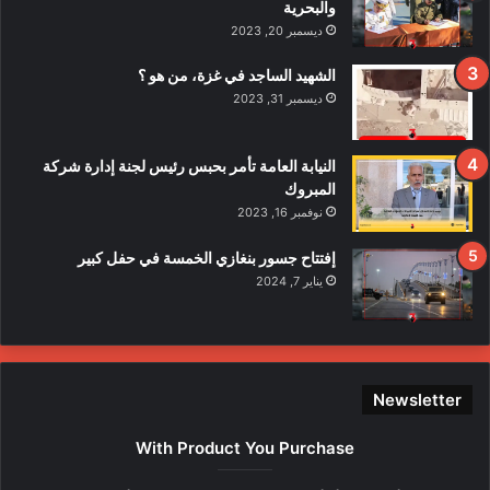
والبحرية
ح
ديسمبر 20, 2023
ا
د
الشهيد الساجد في غزة، من هو ؟
ث
ديسمبر 31, 2023
ا
ل
ا
النيابة العامة تأمر بحبس رئيس لجنة إدارة شركة
ع
المبروك
ت
نوفمبر 16, 2023
د
ا
إفتتاح جسور بنغازي الخمسة في حفل كبير
ء
يناير 7, 2024
ع
ل
ى
ع
ن
Newsletter
ا
ص
With Product You Purchase
ر
ه