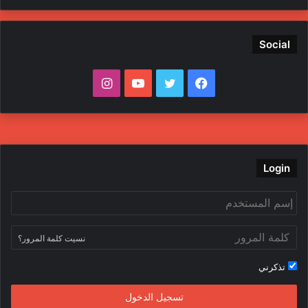
Social
ف
ت
ي
ا
ي
و
و
ن
س
ي
ت
س
ب
ت
ي
ت
Login
و
ر
و
ق
ك
ب
ر
نسيت كلمة المرور؟
ا
تذكرني
م
تسجيل الدخول