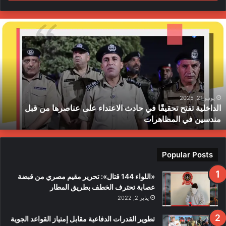
ا
ل
د
ا
خ
ل
ي
ة
يونيو 21, 2025
الداخلية تفتح تحقيقًا في حادث الاعتداء على عناصرها من قبل
ت
مندسين في المظاهرات
ف
ت
ح
ت
Popular Posts
ح
ق
«اللواء 144 قتال»: تحرير مقيم مصري من قبضة
ي
عصابة تحترف الخطف بطريق المطار
قً
يناير 2, 2022
ا
ف
تطوير القدرات الدفاعية مقابل إمتياز القواعد الجوية
ي