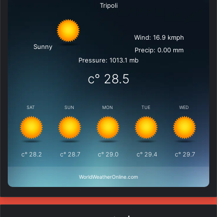
Tripoli
Wind: 16.9 kmph
Sunny
Precip: 0.00 mm
Pressure: 1013.1 mb
°c
28.5
SAT
SUN
MON
TUE
WED
°c
28.2
°c
28.7
°c
29.0
°c
29.4
°c
29.7
WorldWeatherOnline.com