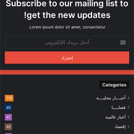
Subscribe to our mailing list to
ا
م
get the new updates!
ن
ق
Lorem ipsum dolor sit amet, consectetur.
ب
ل
أ
م
د
ن
خ
د
ل
س
ب
ي
ر
ن
ي
ف
د
Categories
ي
ك
ا
ا
ل
أخبــــار محليــــة
178
ل
م
قضايــــا
89
إ
ظ
ل
ا
أخبار عالمية
47
ك
ه
إقتصاد
ت
45
ر
ر