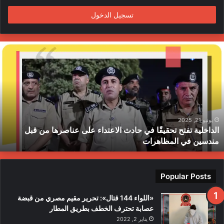
تسجيل الدخول
ا
ل
د
ا
خ
ل
ي
ة
يونيو 21, 2025
الداخلية تفتح تحقيقًا في حادث الاعتداء على عناصرها من قبل
ت
مندسين في المظاهرات
ف
ت
ح
ت
Popular Posts
ح
ق
«اللواء 144 قتال»: تحرير مقيم مصري من قبضة
ي
عصابة تحترف الخطف بطريق المطار
قً
يناير 2, 2022