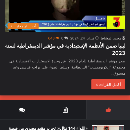
أخبــــار محليــــة
محمد المشاط
فبراير 24, 2024
0
648
ليبيا ضمن الأنظمة الإستبدادية في مؤشر الديمقراطية لسنة
2023
صدر مؤشر الديمقراطية للعام 2023، عن وحدة الاستخبارات الاقتصادية في
مجموعة “إيكونوميست” البريطانية، وسلط الضوء على تراجع قياسي وغير
مسبوق…
أكمل القراءة »
«اللواء 144 قتال»: تحرير مقيم مصري من قبضة