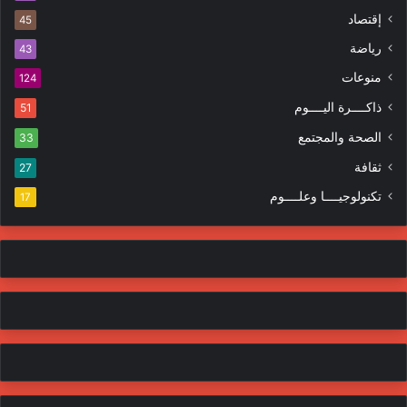
ك
ه
إقتصاد
ت
45
ر
ر
ا
رياضة
43
و
ت
منوعات
ن
124
ي
ذاكــــرة اليــــوم
51
الصحة والمجتمع
33
ثقافة
27
تكنولوجيــــا وعلــــوم
17