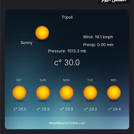
Tripoli
Wind: 19.1 kmph
Sunny
Precip: 0.00 mm
Pressure: 1013.3 mb
°c
30.0
SAT
SUN
MON
TUE
WED
°c
28.5
°c
28.9
°c
28.9
°c
29.2
°c
29.4
WorldWeatherOnline.com