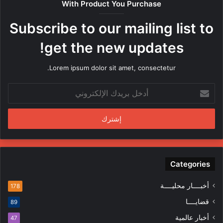
With Product You Purchase
ر
ه
Subscribe to our mailing list to
ا
م
get the new updates!
ن
ق
Lorem ipsum dolor sit amet, consectetur.
ب
ل
أ
م
د
ن
خ
د
ل
س
ب
ي
ر
ن
ي
ف
د
Categories
ي
ك
ا
ا
ل
أخبــــار محليــــة
178
ل
م
قضايــــا
89
إ
ظ
ل
ا
أخبار عالمية
47