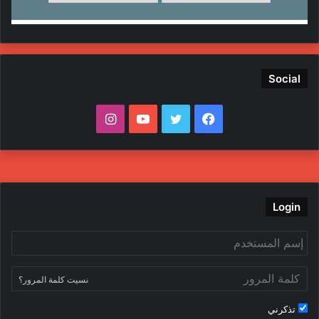
Social
ف
ت
ي
ا
ي
و
و
ن
س
ي
ت
س
ب
ت
ي
ت
Login
و
ر
و
ق
ك
ب
ر
نسيت كلمة المرور؟
ا
تذكرني
م