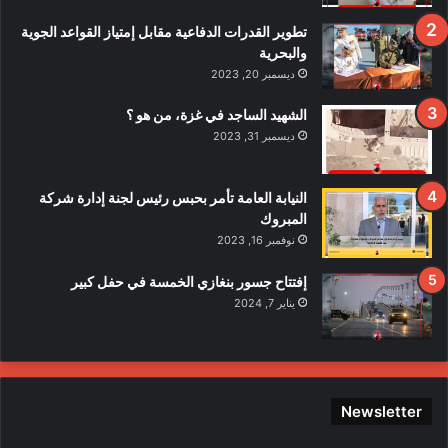
ا
ف
تطوير القدرات الدفاعية مقابل إمتياز القواعد الجوية
ي
والبحرية
ح
ديسمبر 20, 2023
ا
د
الشهيد الساجد في غزة، من هو ؟
ث
ديسمبر 31, 2023
ا
ل
ا
النيابة العامة تأمر بحبس رئيس لجنة إدارة شركة
ع
المبروك
ت
نوفمبر 16, 2023
د
ا
إفتتاح جسور بنغازي الخمسة في حفل كبير
ء
يناير 7, 2024
ع
ل
ى
ع
ن
Newsletter
ا
ص