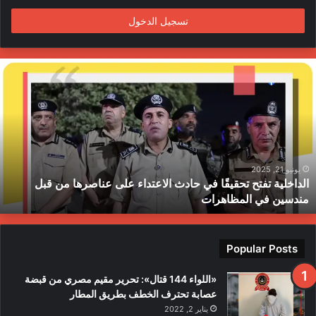
تسجيل الدخول
ا
ل
د
ا
خ
ل
ي
ة
يونيو 21, 2025
الداخلية تفتح تحقيقًا في حادث الاعتداء على عناصرها من قبل
ت
مندسين في المظاهرات
ف
ت
ح
ت
Popular Posts
ح
ق
«اللواء 144 قتال»: تحرير مقيم مصري من قبضة
ي
عصابة تحترف الخطف بطريق المطار
قً
يناير 2, 2022