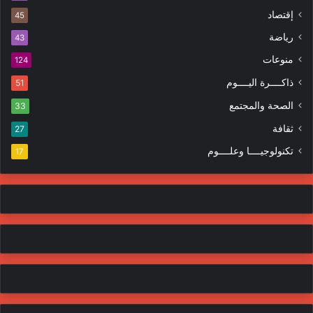
ك
ه
إقتصاد
ت
45
ر
ر
ا
رياضة
43
و
ت
منوعات
ن
124
ي
ذاكــــرة اليــــوم
51
الصحة والمجتمع
33
ثقافة
27
تكنولوجيــــا وعلــــوم
17