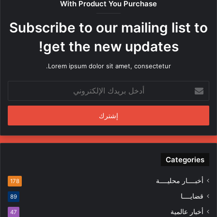
With Product You Purchase
ر
ه
Subscribe to our mailing list to
ا
م
get the new updates!
ن
ق
Lorem ipsum dolor sit amet, consectetur.
ب
ل
أ
م
د
ن
خ
د
ل
س
ب
ي
ر
ن
ي
ف
د
Categories
ي
ك
ا
ا
ل
أخبــــار محليــــة
178
ل
م
قضايــــا
89
إ
ظ
ل
ا
أخبار عالمية
47