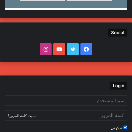
Social
ف
ت
ي
ا
ي
و
و
ن
س
ي
ت
س
ب
ت
ي
ت
Login
و
ر
و
ق
ك
ب
ر
نسيت كلمة المرور؟
ا
تذكرني
م