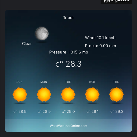
Tripoli
Wind: 10.1 kmph
Clear
Precip: 0.00 mm
Pressure: 1015.6 mb
°c
28.3
SUN
MON
TUE
WED
THU
°c
28.9
°c
28.9
°c
29.0
°c
29.1
°c
29.2
WorldWeatherOnline.com