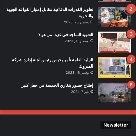
ا
ف
تطوير القدرات الدفاعية مقابل إمتياز القواعد الجوية
ي
والبحرية
ح
ديسمبر 20, 2023
ا
د
الشهيد الساجد في غزة، من هو ؟
ث
ديسمبر 31, 2023
ا
ل
ا
النيابة العامة تأمر بحبس رئيس لجنة إدارة شركة
ع
المبروك
ت
نوفمبر 16, 2023
د
ا
إفتتاح جسور بنغازي الخمسة في حفل كبير
ء
يناير 7, 2024
ع
ل
ى
ع
ن
Newsletter
ا
ص