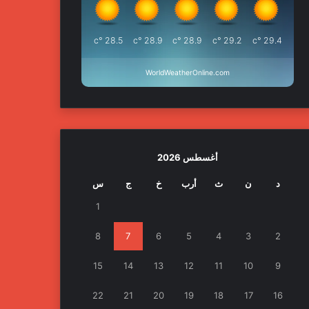
°c
28.5
°c
28.9
°c
28.9
°c
29.2
°c
29.4
WorldWeatherOnline.com
أغسطس 2026
د
ن
ث
أرب
خ
ج
س
1
8
7
6
5
4
3
2
15
14
13
12
11
10
9
22
21
20
19
18
17
16