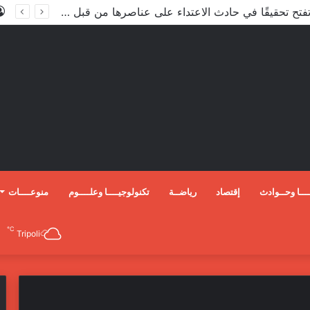
الأعور: اتفاقية ترسيم الحدود مع تركيا على طاولة النواب والاعتماد مرجّح
ـــا وحــوادث
إقتصاد
رياضــة
تكنولوجيــــا وعلــــوم
منوعــــات
℃
Tripoli