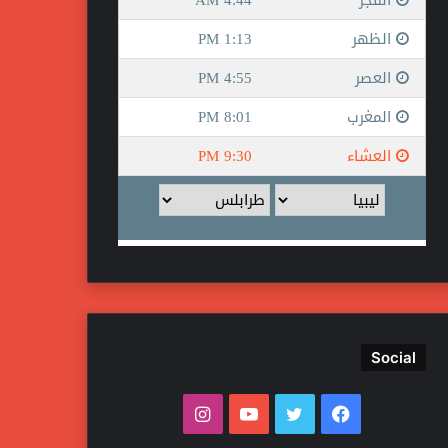
Social
ف
ت
ي
ا