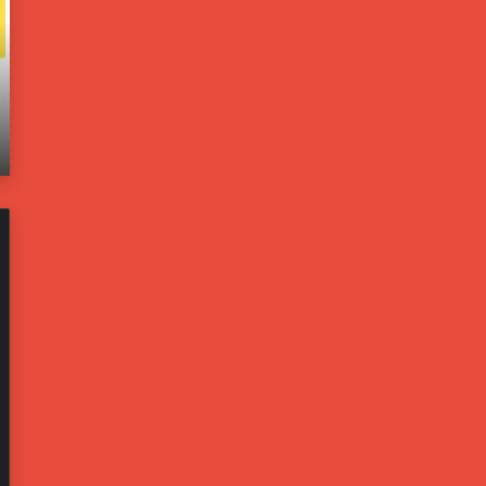
و
ا
ل
خ
و
ل
ن
ي
يونيو 21, 2025
ب
ة
اته
مسؤولون بالبيت الأبيض: ترامب يخشى من تحول
ا
ت
إيران لليبيا جديدة
ل
ف
ب
ت
ي
ح
ت
ت
ا
ح
ل
ق
أ
ي
ب
قً
ي
ا
ض
ف
:
ي
ت
ح
ر
ا
ا
د
م
ث