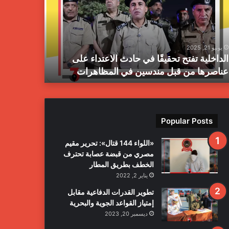
ز
ا
ل
م
يونيو 21, 2025
يونيو 21, 2025
ب
الداخلية تفتح تحقيقًا في حادث الاعتداء على
جهاز المبا
ا
عناصرها من قبل مندسين في المظاهرات
بمدينة طرا
ح
ث
ا
ل
ج
Popular Posts
ن
ا
«اللواء 144 قتال»: تحرير مقيم
ئ
مصري من قبضة عصابة تحترف
ي
الخطف بطريق المطار
ة
يناير 2, 2022
ي
ع
تطوير القدرات الدفاعية مقابل
ل
إمتياز القواعد الجوية والبحرية
ن
ديسمبر 20, 2023
ا