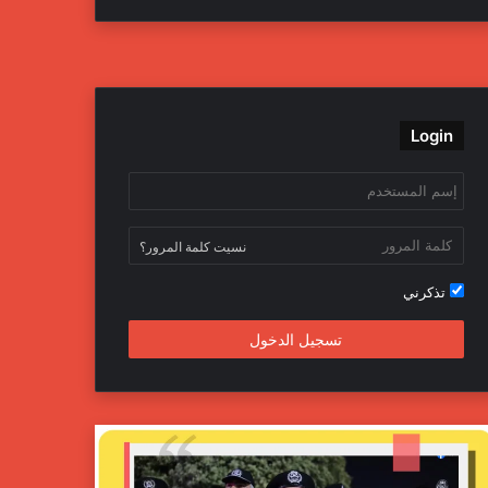
ي
و
و
ن
س
ي
ت
س
ب
ت
ي
ت
Login
و
ر
و
ق
ك
ب
ر
ا
نسيت كلمة المرور؟
م
تذكرني
تسجيل الدخول
ج
ه
ا