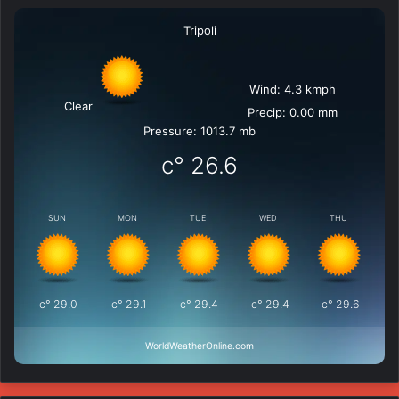
Tripoli
Wind: 4.3 kmph
Clear
Precip: 0.00 mm
Pressure: 1013.7 mb
°c
26.6
SUN
MON
TUE
WED
THU
°c
29.0
°c
29.1
°c
29.4
°c
29.4
°c
29.6
WorldWeatherOnline.com