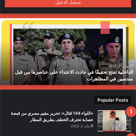
تسجيل الدخول
ا
ل
د
ا
خ
ل
ي
ة
يونيو 21, 2025
الداخلية تفتح تحقيقًا في حادث الاعتداء على عناصرها من قبل
ت
مندسين في المظاهرات
ف
ت
ح
ت
Popular Posts
ح
ق
«اللواء 144 قتال»: تحرير مقيم مصري من قبضة
ي
عصابة تحترف الخطف بطريق المطار
قً
يناير 2, 2022
ا