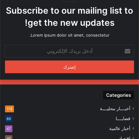
ه
Subscribe to our mailing list to
ا
م
get the new updates!
ن
ق
Lorem ipsum dolor sit amet, consectetur.
ب
ل
أ
م
د
ن
خ
د
ل
س
ب
ي
ر
ن
ي
ف
د
Categories
ي
ك
ا
ا
ل
أخبــــار محليــــة
178
ل
م
قضايــــا
89
إ
ظ
ل
ا
أخبار عالمية
47
ك
ه
إقتصاد
45