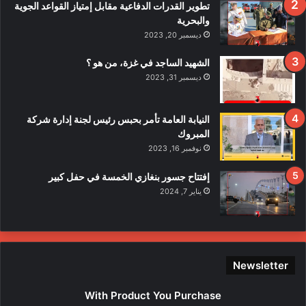
ف
تطوير القدرات الدفاعية مقابل إمتياز القواعد الجوية
ي
والبحرية
ح
ديسمبر 20, 2023
ا
د
الشهيد الساجد في غزة، من هو ؟
ث
ديسمبر 31, 2023
ا
ل
ا
النيابة العامة تأمر بحبس رئيس لجنة إدارة شركة
ع
المبروك
ت
نوفمبر 16, 2023
د
ا
إفتتاح جسور بنغازي الخمسة في حفل كبير
ء
يناير 7, 2024
ع
ل
ى
ع
ن
Newsletter
ا
ص
With Product You Purchase
ر