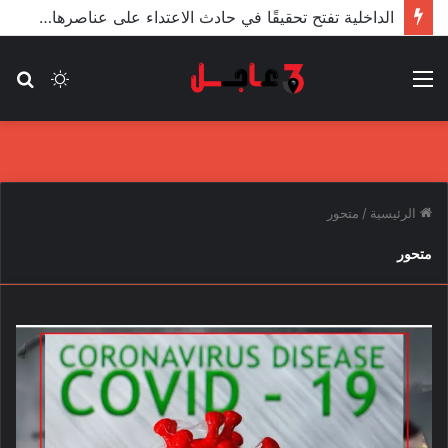
الداخلية تفتح تحقيقًا في حادث الاعتداء على عناصرها من قبل مندسين في المظاهرات
القائمة
الوضع
بح
المظلم
عن
الرئيسية
/
متحور
متحور