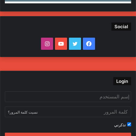
Social
ف
ت
ي
ا
ي
و
و
ن
س
ي
ت
س
ب
ت
ي
ت
Login
و
ر
و
ق
ك
ب
ر
نسيت كلمة المرور؟
ا
تذكرني
م