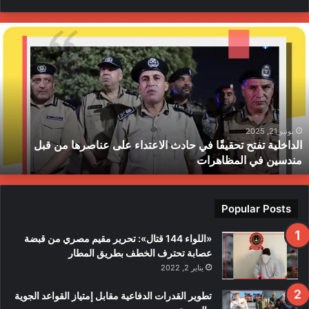
ا
ل
د
ا
خ
ل
ي
ة
يونيو 21, 2025
الداخلية تفتح تحقيقًا في حادث الاعتداء على عناصرها من قبل
ت
مندسين في المظاهرات
ف
ت
ح
ت
Popular Posts
ح
ق
«اللواء 144 قتال»: تحرير مقيم مصري من قبضة
ي
عصابة تحترف الخطف بطريق المطار
قً
يناير 2, 2022
ا
ف
تطوير القدرات الدفاعية مقابل إمتياز القواعد الجوية
ي