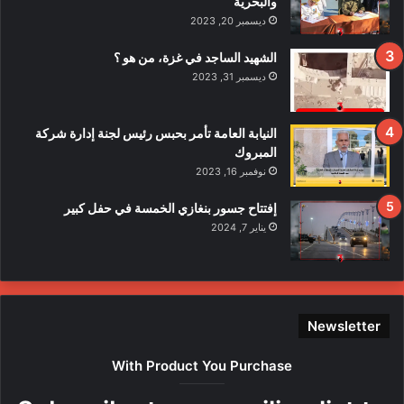
والبحرية
ح
ديسمبر 20, 2023
ا
د
الشهيد الساجد في غزة، من هو ؟
ث
ديسمبر 31, 2023
ا
ل
ا
النيابة العامة تأمر بحبس رئيس لجنة إدارة شركة
ع
المبروك
ت
نوفمبر 16, 2023
د
ا
إفتتاح جسور بنغازي الخمسة في حفل كبير
ء
يناير 7, 2024
ع
ل
ى
ع
ن
Newsletter
ا
ص
With Product You Purchase
ر
ه