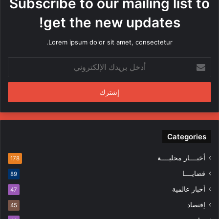
Subscribe to our mailing list to
ا
م
get the new updates!
ن
ق
Lorem ipsum dolor sit amet, consectetur.
ب
ل
أ
م
د
ن
خ
د
ل
س
ب
ي
ر
ن
ي
ف
د
Categories
ي
ك
ا
ا
ل
أخبــــار محليــــة
178
ل
م
قضايــــا
89
إ
ظ
ل
ا
أخبار عالمية
47
ك
ه
إقتصاد
ت
45
ر
ر