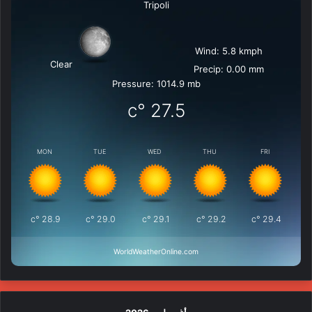
Tripoli
Wind: 5.8 kmph
Clear
Precip: 0.00 mm
Pressure: 1014.9 mb
°c
27.5
MON
TUE
WED
THU
FRI
°c
28.9
°c
29.0
°c
29.1
°c
29.2
°c
29.4
WorldWeatherOnline.com